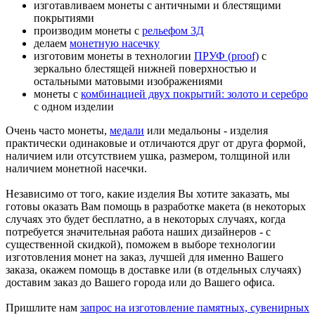
изготавливаем монеты с античными и блестящими
покрытиями
производим монеты с
рельефом 3Д
делаем
монетную насечку
изготовим монеты в технологии
ПРУФ (proof)
с
зеркально блестящей нижней поверхностью и
остальными матовыми изображениями
монеты с
комбинацией двух покрытий: золото и серебро
с одном изделии
Очень часто монеты,
медали
или медальоны - изделия
практически одинаковые и отличаются друг от друга формой,
наличием или отсутствием ушка, размером, толщиной или
наличием монетной насечки.
Независимо от того, какие изделия Вы хотите заказать, мы
готовы оказать Вам помощь в разработке макета (в некоторых
случаях это будет бесплатно, а в некоторых случаях, когда
потребуется значительная работа наших дизайнеров - с
существенной скидкой), поможем в выборе технологии
изготовления монет на заказ, лучшей для именно Вашего
заказа, окажем помощь в доставке или (в отдельных случаях)
доставим заказ до Вашего города или до Вашего офиса.
Пришлите нам
запрос на изготовление памятных, сувенирных