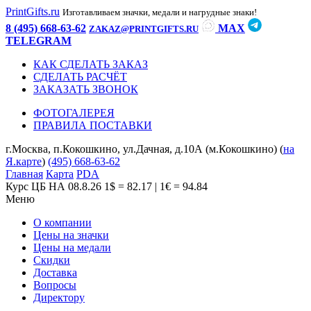
PrintGifts.ru
Изготавливаем значки, медали и нагрудные знаки!
8 (495) 668-63-62
MAX
ZAKAZ@PRINTGIFTS.RU
TELEGRAM
КАК СДЕЛАТЬ ЗАКАЗ
СДЕЛАТЬ РАСЧЁТ
ЗАКАЗАТЬ ЗВОНОК
ФОТОГАЛЕРЕЯ
ПРАВИЛА ПОСТАВКИ
г.Москва, п.Кокошкино, ул.Дачная, д.10А (м.Кокошкино) (
на
Я.карте
)
(495) 668-63-62
Главная
Карта
PDA
Курс ЦБ НА 08.8.26
1$ = 82.17 | 1€ = 94.84
Меню
О компании
Цены на значки
Цены на медали
Скидки
Доставка
Вопросы
Директору