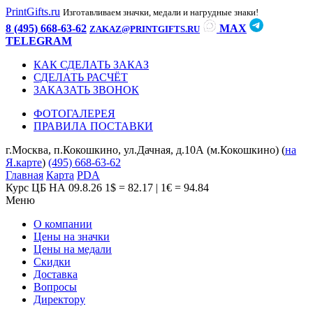
PrintGifts.ru
Изготавливаем значки, медали и нагрудные знаки!
8 (495) 668-63-62
MAX
ZAKAZ@PRINTGIFTS.RU
TELEGRAM
КАК СДЕЛАТЬ ЗАКАЗ
СДЕЛАТЬ РАСЧЁТ
ЗАКАЗАТЬ ЗВОНОК
ФОТОГАЛЕРЕЯ
ПРАВИЛА ПОСТАВКИ
г.Москва, п.Кокошкино, ул.Дачная, д.10А (м.Кокошкино) (
на
Я.карте
)
(495) 668-63-62
Главная
Карта
PDA
Курс ЦБ НА 09.8.26
1$ = 82.17 | 1€ = 94.84
Меню
О компании
Цены на значки
Цены на медали
Скидки
Доставка
Вопросы
Директору