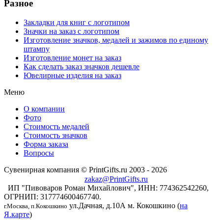
Разное
Закладки для книг с логотипом
Значки на заказ с логотипом
Изготовление значков, медалей и зажимов по единому
штампу
Изготовление монет на заказ
Как сделать заказ значков дешевле
Ювелирные изделия на заказ
Меню
О компании
Фото
Стоимость медалей
Стоимость значков
Форма заказа
Вопросы
Сувенирная компания © PrintGifts.ru 2003 - 2026
zakaz@PrintGifts.ru
ИП "Пивоваров Роман Михайлович", ИНН: 774362542260,
ОГРНИП: 317774600467740.
ул.Дачная, д.10А
м. Кокошкино (
на
г.Москва, п.Кокошкино
Я.карте
)