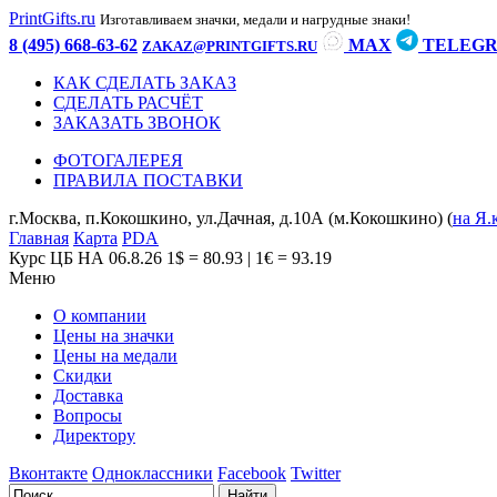
PrintGifts.ru
Изготавливаем значки, медали и нагрудные знаки!
8 (495) 668-63-62
MAX
TELEG
ZAKAZ@PRINTGIFTS.RU
КАК СДЕЛАТЬ ЗАКАЗ
СДЕЛАТЬ РАСЧЁТ
ЗАКАЗАТЬ ЗВОНОК
ФОТОГАЛЕРЕЯ
ПРАВИЛА ПОСТАВКИ
г.Москва, п.Кокошкино, ул.Дачная, д.10А (м.Кокошкино) (
на Я.
Главная
Карта
PDA
Курс ЦБ НА 06.8.26
1$ = 80.93 | 1€ = 93.19
Меню
О компании
Цены на значки
Цены на медали
Скидки
Доставка
Вопросы
Директору
Вконтакте
Одноклассники
Facebook
Twitter