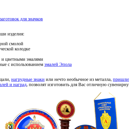
заготовок для значков
аши изделия:
дной смолой
ческой колодке
и цветными эмалями
ные с использованием
эмалей Эпола
едали,
нагрудные знаки
или нечто необычное из металла,
пришлит
алей и наград
, позволят изготовить для Вас отличную сувенирн