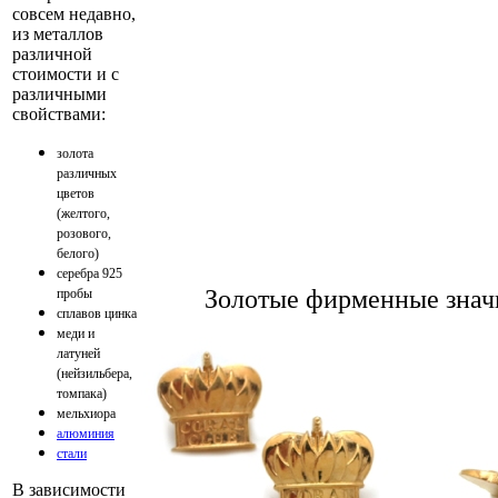
совсем недавно,
из металлов
различной
стоимости и с
различными
свойствами:
золота
различных
цветов
(желтого,
розового,
белого)
серебра 925
Золотые фирменные знач
пробы
сплавов цинка
меди и
латуней
(нейзильбера,
томпака)
мельхиора
алюминия
стали
В зависимости