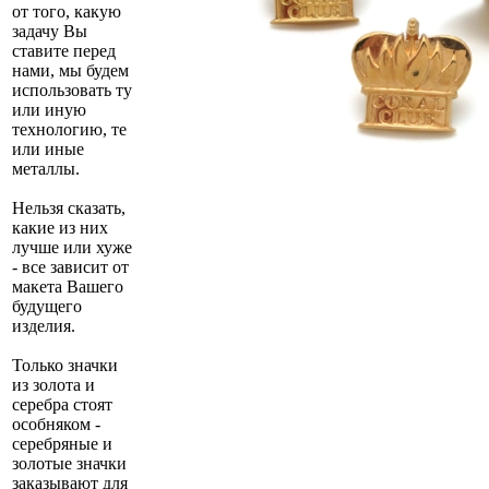
от того, какую
задачу Вы
ставите перед
нами, мы будем
использовать ту
или иную
технологию, те
или иные
металлы.
Нельзя сказать,
какие из них
лучше или хуже
- все зависит от
макета Вашего
будущего
изделия.
Только значки
из золота и
серебра стоят
особняком -
серебряные и
золотые значки
заказывают для