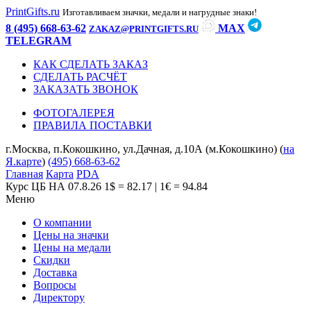
PrintGifts.ru
Изготавливаем значки, медали и нагрудные знаки!
8 (495) 668-63-62
MAX
ZAKAZ@PRINTGIFTS.RU
TELEGRAM
КАК СДЕЛАТЬ ЗАКАЗ
СДЕЛАТЬ РАСЧЁТ
ЗАКАЗАТЬ ЗВОНОК
ФОТОГАЛЕРЕЯ
ПРАВИЛА ПОСТАВКИ
г.Москва, п.Кокошкино, ул.Дачная, д.10А (м.Кокошкино) (
на
Я.карте
)
(495) 668-63-62
Главная
Карта
PDA
Курс ЦБ НА 07.8.26
1$ = 82.17 | 1€ = 94.84
Меню
О компании
Цены на значки
Цены на медали
Скидки
Доставка
Вопросы
Директору