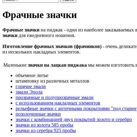
Фрачные значки
Ф
рачные значки
на пиджак - одни из наиболее заказываемых 
значки
для ежедневного ношения.
Изготовление фрачных значков (фрачников)
- очень деликат
из нескольких накладных элементов.
Маленькие
значки на лацкан пиджака
мы можем изготовить во
объемное литье
штамповку из различных металлов
горячие эмали
эмали Эпола
прозрачные и полупрозрачные эмали
с использованием накладных элементов
рельефные значки с античными покрытиями "под старин
позолоченные значки
значки с комбинацией двух покрытий золото и серебро
значки из золота 585 пробы
значки из серебра 925 пробы