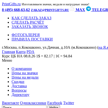
PrintGifts.ru
Изготавливаем значки, медали и нагрудные знаки!
8 (495) 668-63-62
MAX
TELEG
ZAKAZ@PRINTGIFTS.RU
КАК СДЕЛАТЬ ЗАКАЗ
СДЕЛАТЬ РАСЧЁТ
ЗАКАЗАТЬ ЗВОНОК
ФОТОГАЛЕРЕЯ
ПРАВИЛА ПОСТАВКИ
г.Москва, п.Кокошкино, ул.Дачная, д.10А (м.Кокошкино) (
на Я.
Главная
Карта
PDA
Курс ЦБ НА 08.8.26
1$ = 82.17 | 1€ = 94.84
Меню
О компании
Цены на значки
Цены на медали
Скидки
Доставка
Вопросы
Директору
Вконтакте
Одноклассники
Facebook
Twitter