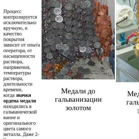
Процесс
контролируется
исключительно
вручную, и
качество
покрытия
зависит от опыта
оператора, от
насыщенности
раствора,
напряжения,
температуры
раствора,
длительности
Медали до
времени,
Мед
когда
значки
гальванизации
гал
ордена медали
золотом
находились в
гальванической
ванне и
оригинального
цвета самого
металла. Даже 2-