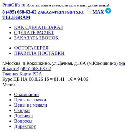
PrintGifts.ru
Изготавливаем значки, медали и нагрудные знаки!
8 (495) 668-63-62
MAX
ZAKAZ@PRINTGIFTS.RU
TELEGRAM
КАК СДЕЛАТЬ ЗАКАЗ
СДЕЛАТЬ РАСЧЁТ
ЗАКАЗАТЬ ЗВОНОК
ФОТОГАЛЕРЕЯ
ПРАВИЛА ПОСТАВКИ
г.Москва, п.Кокошкино, ул.Дачная, д.10А (м.Кокошкино) (
на
Я.карте
)
(495) 668-63-62
Главная
Карта
PDA
Курс ЦБ НА 06.8.26
1$ = 81.41 | 1€ = 94.06
Меню
О компании
Цены на значки
Цены на медали
Скидки
Доставка
Вопросы
Директору