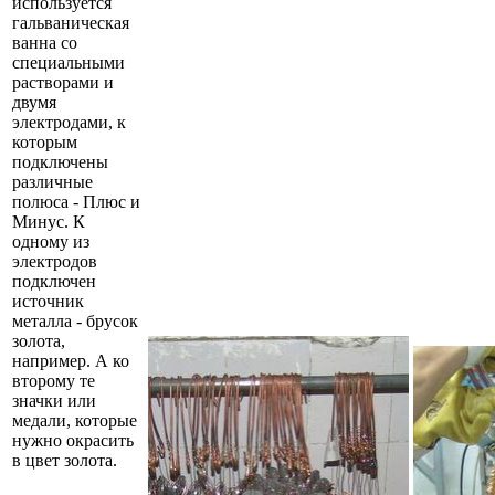
используется
гальваническая
ванна со
специальными
растворами и
двумя
электродами, к
которым
подключены
различные
полюса - Плюс и
Минус. К
одному из
электродов
подключен
источник
металла - брусок
золота,
например. А ко
второму те
значки или
медали, которые
нужно окрасить
в цвет золота.