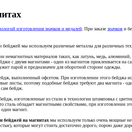
нитах
нологий изготовления значков и медалей
. При заказе
значков
и бе
и бейджей мы используем различные металлы для различных тех
и немагнитных материалов таких, как латунь, медь, алюминий,
йджи с двумя магнитами - один из магнитов приклеивается на са
ужит парой и предназначен для оборотной стороне одежды.
бейдж, выполненный офсетом. При изготовлении этого бейджа и
ые листы, поэтому подобные бейджи требуют два магнита - од
 сам бейдж.
 бейдж, изготовленные из стали в технологии штамповка с цвет
что сталь обладает магнитными свойствами, при изготовлении эт
 один магнит.
и бейджей на магнитах
мы используем только очень мощные н
стые), которые могут стоить достаточно дорого, порою даже до