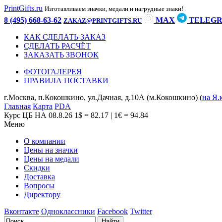
PrintGifts.ru
Изготавливаем значки, медали и нагрудные знаки!
8 (495) 668-63-62
MAX
TELEG
ZAKAZ@PRINTGIFTS.RU
КАК СДЕЛАТЬ ЗАКАЗ
СДЕЛАТЬ РАСЧЁТ
ЗАКАЗАТЬ ЗВОНОК
ФОТОГАЛЕРЕЯ
ПРАВИЛА ПОСТАВКИ
г.Москва, п.Кокошкино, ул.Дачная, д.10А (м.Кокошкино) (
на Я.
Главная
Карта
PDA
Курс ЦБ НА 08.8.26
1$ = 82.17 | 1€ = 94.84
Меню
О компании
Цены на значки
Цены на медали
Скидки
Доставка
Вопросы
Директору
Вконтакте
Одноклассники
Facebook
Twitter