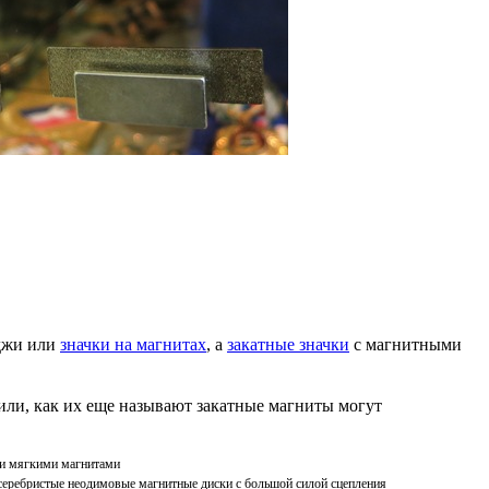
йджи или
значки на магнитах
, а
закатные значки
с магнитными
или, как их еще называют закатные магниты могут
и мягкими магнитами
 серебристые неодимовые магнитные диски с большой силой сцепления