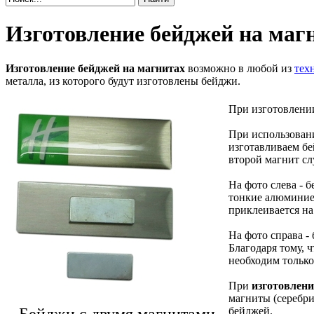
Изготовление бейджей на маг
Изготовление бейджей на магнитах
возможно в любой из
тех
металла, из которого будут изготовлены бейджи.
При изготовлени
При использовани
изготавливаем бе
второй магнит сл
На фото слева - 
тонкие алюминиев
приклеивается на
На фото справа -
Благодаря тому, 
необходим только
При
изготовлени
магниты (серебри
Бейджи с двумя магнитами
бейджей.