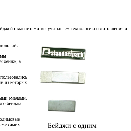
йджей с магнитами мы учитываем технологию изготовления и
нологий.
 мы
м бейдж, а
спользовались
ин из которых
ными эмалями.
ого бейджа
еодимовые
Бейджи с одним
роже самих