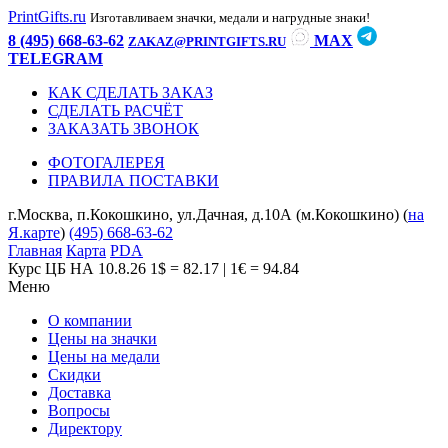
PrintGifts.ru
Изготавливаем значки, медали и нагрудные знаки!
8 (495) 668-63-62
MAX
ZAKAZ@PRINTGIFTS.RU
TELEGRAM
КАК СДЕЛАТЬ ЗАКАЗ
СДЕЛАТЬ РАСЧЁТ
ЗАКАЗАТЬ ЗВОНОК
ФОТОГАЛЕРЕЯ
ПРАВИЛА ПОСТАВКИ
г.Москва, п.Кокошкино, ул.Дачная, д.10А (м.Кокошкино) (
на
Я.карте
)
(495) 668-63-62
Главная
Карта
PDA
Курс ЦБ НА 10.8.26
1$ = 82.17 | 1€ = 94.84
Меню
О компании
Цены на значки
Цены на медали
Скидки
Доставка
Вопросы
Директору