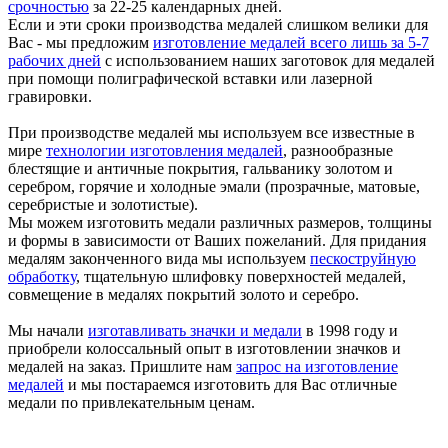
срочностью
за 22-25 календарных дней.
Если и эти сроки производства медалей слишком велики для
Вас - мы предложим
изготовление медалей всего лишь за 5-7
рабочих дней
с использованием наших заготовок для медалей
при помощи полиграфической вставки или лазерной
гравировки.
При производстве медалей мы используем все известные в
мире
технологии изготовления медалей
, разнообразные
блестящие и античные покрытия, гальванику золотом и
серебром, горячие и холодные эмали (прозрачные, матовые,
серебристые и золотистые).
Мы можем изготовить медали различных размеров, толщины
и формы в зависимости от Ваших пожеланий. Для придания
медалям законченного вида мы используем
пескоструйную
обработку
, тщательную шлифовку поверхностей медалей,
совмещение в медалях покрытий золото и серебро.
Мы начали
изготавливать значки и медали
в 1998 году и
приобрели колоссальный опыт в изготовлении значков и
медалей на заказ. Пришлите нам
запрос на изготовление
медалей
и мы постараемся изготовить для Вас отличные
медали по привлекательным ценам.