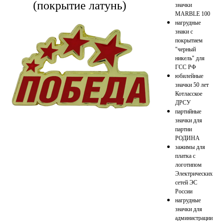
(покрытие латунь)
значки
MARBLE 100
нагрудные
знаки с
покрытием
"черный
никель" для
ГСС РФ
юбилейные
значки 50 лет
Котласское
ДРСУ
партийные
значки для
партии
РОДИНА
зажимы для
платка с
логотипом
Электрических
сетей ЭС
России
нагрудные
значки для
администрации