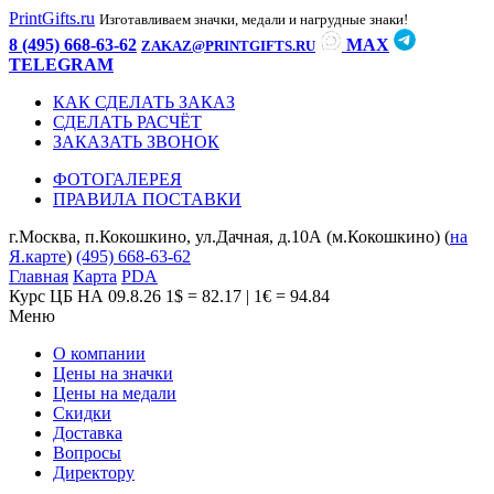
PrintGifts.ru
Изготавливаем значки, медали и нагрудные знаки!
8 (495) 668-63-62
MAX
ZAKAZ@PRINTGIFTS.RU
TELEGRAM
КАК СДЕЛАТЬ ЗАКАЗ
СДЕЛАТЬ РАСЧЁТ
ЗАКАЗАТЬ ЗВОНОК
ФОТОГАЛЕРЕЯ
ПРАВИЛА ПОСТАВКИ
г.Москва, п.Кокошкино, ул.Дачная, д.10А (м.Кокошкино) (
на
Я.карте
)
(495) 668-63-62
Главная
Карта
PDA
Курс ЦБ НА 09.8.26
1$ = 82.17 | 1€ = 94.84
Меню
О компании
Цены на значки
Цены на медали
Скидки
Доставка
Вопросы
Директору