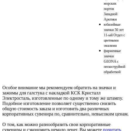
морских
портов
Западной
Арктики
юбилейные
значки 50 лет
11-ый Отдел с
цветными
эмалями
фирменные
значки
GEONA с
пескоструйной
обработкой
Особое внимание мы рекомендуем обратить на значки и
зажимы для галстука с накладкой КСК Кристалл
Электросталь, изготовленные по одному и тому же штампу.
Подобное изготовление позволяет существенно снизить
общую стоимость заказа и изготовить два различных
корпоративных сувенира по, сравнительно, невысоким ценам.
О том, как можно разнообразить свои корпоративные
сувениры и сэкономить немало денег, Вы можете
почитать