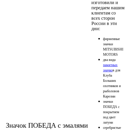
изготовили и
передаем нашим
клиентам со
всех сторон
России в эти
дни:
фирменные
значки
MITSUBISHI
MOTORS
два вида
памятных
значко
в для
Клуба
Больших
охотников и
рыболовов
Карелии
значки
ПОБЕДА с
покрытием
под цвет
латуни
Значок ПОБЕДА с эмалями
серебристые