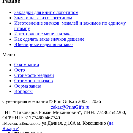
Разное
Закладки для книг с логотипом
Значки на заказ с логотипом
Изготовление значков, медалей и зажимов по единому
штампу
Изготовление монет на заказ
Как сделать заказ значков дешевле
Ювелирные изделия на заказ
Меню
О компании
Фото
Стоимость медалей
Стоимость значков
Форма заказа
Вопросы
Сувенирная компания © PrintGifts.ru 2003 - 2026
zakaz@PrintGifts.ru
ИП "Пивоваров Роман Михайлович", ИНН: 774362542260,
ОГРНИП: 317774600467740.
ул.Дачная, д.10А
м. Кокошкино (
на
г.Москва, п.Кокошкино
Я.карте
)