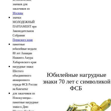
значков для
заказчиков из
Москвы
значки
МОЛОДЕЖНЫЙ
ПАРЛАМЕНТ при
Законодательном
Собрании
Пермского края
памятные
юбилейные медали
80 лет Авиации
Нижнего Амура
Хабаровского края
нагрудные знаки
Шестого
Юбилейные нагрудные
объединенного
знаки 70 лет с символикой
авиационного
отряда ФСБ России
ФСБ
на Камчатке
для заказчиков из
Новокузнецка -
памятные нагрудные
знаки к Дню