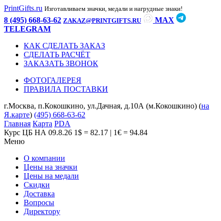
PrintGifts.ru
Изготавливаем значки, медали и нагрудные знаки!
8 (495) 668-63-62
MAX
ZAKAZ@PRINTGIFTS.RU
TELEGRAM
КАК СДЕЛАТЬ ЗАКАЗ
СДЕЛАТЬ РАСЧЁТ
ЗАКАЗАТЬ ЗВОНОК
ФОТОГАЛЕРЕЯ
ПРАВИЛА ПОСТАВКИ
г.Москва, п.Кокошкино, ул.Дачная, д.10А (м.Кокошкино) (
на
Я.карте
)
(495) 668-63-62
Главная
Карта
PDA
Курс ЦБ НА 09.8.26
1$ = 82.17 | 1€ = 94.84
Меню
О компании
Цены на значки
Цены на медали
Скидки
Доставка
Вопросы
Директору