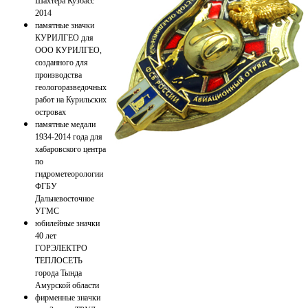
Шахтера Кузбасс
2014
памятные значки
КУРИЛГЕО для
ООО КУРИЛГЕО,
созданного для
производства
геологоразведочных
работ на Курильских
островах
памятные медали
1934-2014 года для
хабаровского центра
по
гидрометеорологии
ФГБУ
Дальневосточное
УГМС
юбилейные значки
40 лет
ГОРЭЛЕКТРО
ТЕПЛОСЕТЬ
города Тында
Амурской области
фирменные значки