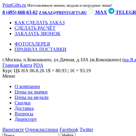
PrintGifts.ru
Изготавливаем значки, медали и нагрудные знаки!
8 (495) 668-63-62
MAX
TELEG
ZAKAZ@PRINTGIFTS.RU
КАК СДЕЛАТЬ ЗАКАЗ
СДЕЛАТЬ РАСЧЁТ
ЗАКАЗАТЬ ЗВОНОК
ФОТОГАЛЕРЕЯ
ПРАВИЛА ПОСТАВКИ
г.Москва, п.Кокошкино, ул.Дачная, д.10А (м.Кокошкино) (
на Я.
Главная
Карта
PDA
Курс ЦБ НА 06.8.26
1$ = 80.93 | 1€ = 93.19
Меню
О компании
Цены на значки
Цены на медали
Скидки
Доставка
Вопросы
Директору
Вконтакте
Одноклассники
Facebook
Twitter