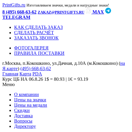
PrintGifts.ru
Изготавливаем значки, медали и нагрудные знаки!
8 (495) 668-63-62
MAX
ZAKAZ@PRINTGIFTS.RU
TELEGRAM
КАК СДЕЛАТЬ ЗАКАЗ
СДЕЛАТЬ РАСЧЁТ
ЗАКАЗАТЬ ЗВОНОК
ФОТОГАЛЕРЕЯ
ПРАВИЛА ПОСТАВКИ
г.Москва, п.Кокошкино, ул.Дачная, д.10А (м.Кокошкино) (
на
Я.карте
)
(495) 668-63-62
Главная
Карта
PDA
Курс ЦБ НА 06.8.26
1$ = 80.93 | 1€ = 93.19
Меню
О компании
Цены на значки
Цены на медали
Скидки
Доставка
Вопросы
Директору