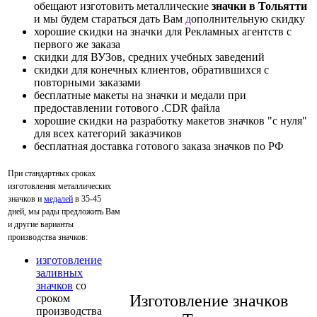
обещают изготовить металлические
значки в Тольятти
и мы будем стараться дать Вам
д
ополнительную скидку
хорошие скидки на значки для Рекламных агентств с
первого же заказа
скидки для ВУЗов, средних учебных заведений
скидки для конечных клиентов, обратившихся с
повторными заказами
бесплатные макеты на значки и медали при
предоставлении готового .CDR файла
хорошие скидки на разработку макетов значков "с нуля"
для всех категорий заказчиков
бесплатная доставка готового заказа значков по РФ
При стандартных сроках
изготовления металлических
значков и
медалей
в 35-45
дней, мы рады предложить Вам
и другие варианты
производства значков:
изготовление
заливных
значков
со
Изготовление значков
сроком
производства