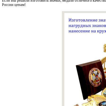
Если Вы решили изготовить значки, медали отличного качеств
России ценам!