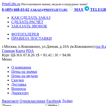
PrintGifts.ru
Изготавливаем значки, медали и нагрудные знаки!
8 (495) 668-63-62
MAX
TELEG
ZAKAZ@PRINTGIFTS.RU
КАК СДЕЛАТЬ ЗАКАЗ
СДЕЛАТЬ РАСЧЁТ
ЗАКАЗАТЬ ЗВОНОК
ФОТОГАЛЕРЕЯ
ПРАВИЛА ПОСТАВКИ
г.Москва, п.Кокошкино, ул.Дачная, д.10А (м.Кокошкино) (
на Я.
Главная
Карта
PDA
Курс ЦБ НА 07.8.26
1$ = 81.41 | 1€ = 94.06
Меню
О компании
Цены на значки
Цены на медали
Скидки
Доставка
Вопросы
Директору
Вконтакте
Одноклассники
Facebook
Twitter