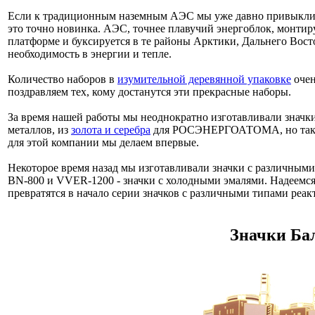
Если к традиционным наземным АЭС мы уже давно привыкли,
это точно новинка. АЭС, точнее плавучий энергоблок, монтир
платформе и буксируется в те районы Арктики, Дальнего Восто
необходимость в энергии и тепле.
Количество наборов в
изумительной деревянной упаковке
очен
поздравляем тех, кому достанутся эти прекрасные наборы.
За время нашей работы мы неоднократно изготавливали значк
металлов, из
золота и серебра
для РОСЭНЕРГОАТОМА, но таки
для этой компании мы делаем впервые.
Некоторое время назад мы изготавливали значки с различными
BN-800 и VVER-1200 - значки с холодными эмалями. Надеемся,
превратятся в начало серии значков с различными типами реак
Значки Ба