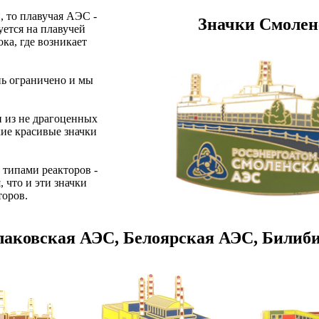
 то плавучая АЭС -
Значки Смолен
уется на плавучей
ка, где возникает
ь ограничено и мы
и из не драгоценных
е красивые значки
 типами реакторов -
 что и эти значки
торов.
лаковская АЭС, Белоярская АЭС, Билиб