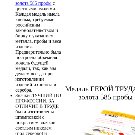
золота 585 пробы
с
цветными эмалями.
Каждая медаль имела
клейма, требуемые
российским
законодательством и
бирку с указанием
металла, пробы и веса
изделия.
Предварительно была
построена объемная
модель будущей
медали, так, как мы
делаем всегда при
изготовлении
изделий из золота и
Медаль ГЕРОЙ ТРУДА
серебра.
Значки ЛУЧШИЙ ПО
золота 585 пробы
ПРОФЕССИИ, ЗА
ОТЛИЧИЕ В ТРУДЕ
были изготовлены
штамповкой с
покрытием значков
светлым никелем
(под серебро) и