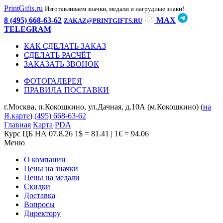
PrintGifts.ru
Изготавливаем значки, медали и нагрудные знаки!
8 (495) 668-63-62
MAX
ZAKAZ@PRINTGIFTS.RU
TELEGRAM
КАК СДЕЛАТЬ ЗАКАЗ
СДЕЛАТЬ РАСЧЁТ
ЗАКАЗАТЬ ЗВОНОК
ФОТОГАЛЕРЕЯ
ПРАВИЛА ПОСТАВКИ
г.Москва, п.Кокошкино, ул.Дачная, д.10А (м.Кокошкино) (
на
Я.карте
)
(495) 668-63-62
Главная
Карта
PDA
Курс ЦБ НА 07.8.26
1$ = 81.41 | 1€ = 94.06
Меню
О компании
Цены на значки
Цены на медали
Скидки
Доставка
Вопросы
Директору