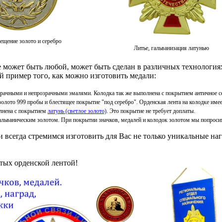
ещение золото и серебро
Литье, гальванизация латунью
ке может быть любой, может быть сделан в различных технологи
й пример того, как можно изготовить медали:
озрачными и непрозрачными эмалями. Колодка так же выполнена с покрытием античное с
золото 999 пробы и блестящее покрытие "под серебро". Орденская лента на колодке име
олнена с покрытием
латунь (светлое золото)
. Это покрытие не требует доплаты.
льваническим золотом. При покрытии значков, медалей и колодок золотом мы попроси
и всегда стремимся изготовить для Вас не только уникальные наг
тых орденской лентой!