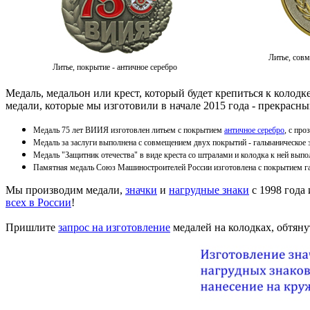
Литье, совм
Литье, покрытие - античное серебро
Медаль, медальон или крест, который будет крепиться к колод
медали, которые мы изготовили в начале 2015 года - прекрасны
Медаль 75 лет ВИИЯ изготовлен литьем с покрытием
античное серебро
, с пр
Медаль за заслуги выполнена с совмещением двух покрытий - гальваническое 
Медаль "Защитник отечества" в виде креста со штралами и колодка к ней вып
Памятная медаль Союз Машиностроителей России изготовлена с покрытием га
Мы производим медали,
значки
и
нагрудные знаки
с 1998 года 
всех в России
!
Пришлите
запрос на изготовление
медалей на колодках, обтяну