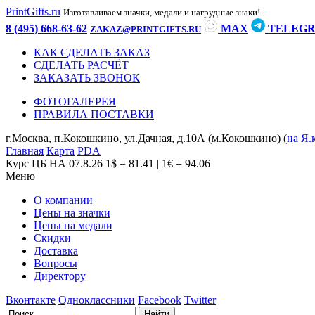
PrintGifts.ru
Изготавливаем значки, медали и нагрудные знаки!
8 (495) 668-63-62
MAX
TELEG
ZAKAZ@PRINTGIFTS.RU
КАК СДЕЛАТЬ ЗАКАЗ
СДЕЛАТЬ РАСЧЁТ
ЗАКАЗАТЬ ЗВОНОК
ФОТОГАЛЕРЕЯ
ПРАВИЛА ПОСТАВКИ
г.Москва, п.Кокошкино, ул.Дачная, д.10А (м.Кокошкино) (
на Я.
Главная
Карта
PDA
Курс ЦБ НА 07.8.26
1$ = 81.41 | 1€ = 94.06
Меню
О компании
Цены на значки
Цены на медали
Скидки
Доставка
Вопросы
Директору
Вконтакте
Одноклассники
Facebook
Twitter