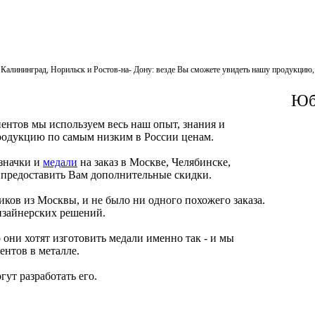
и Калининград, Норильск и Ростов-на- Дону: везде Вы сможете увидеть нашу продукцию
Юби
иентов мы используем весь наш опыт, знания и
продукцию по самым низким в России ценам.
 значки и
медали
на заказ в Москве, Челябинске,
я предоставить Вам дополнительные скидки.
иков из Москвы, и не было ни одного похожего заказа.
изайнерских решений.
 они хотят изготовить медали именно так - и мы
нтов в металле.
гут разработать его.