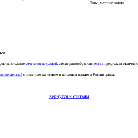
Литье, матовое золото
ься
крытия, сложные
сочетания покрытий
, самые разнообразные
эмали
, предложим отличну
вление медалей
с отличным качеством и по самым низким в России ценам.
вернутся к статьям