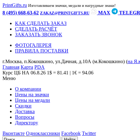
PrintGifts.ru
Изготавливаем значки, медали и нагрудные знаки!
8 (495) 668-63-62
MAX
TELEG
ZAKAZ@PRINTGIFTS.RU
КАК СДЕЛАТЬ ЗАКАЗ
СДЕЛАТЬ РАСЧЁТ
ЗАКАЗАТЬ ЗВОНОК
ФОТОГАЛЕРЕЯ
ПРАВИЛА ПОСТАВКИ
г.Москва, п.Кокошкино, ул.Дачная, д.10А (м.Кокошкино) (
на Я.
Главная
Карта
PDA
Курс ЦБ НА 06.8.26
1$ = 81.41 | 1€ = 94.06
Меню
О компании
Цены на значки
Цены на медали
Скидки
Доставка
Вопросы
Директору
Вконтакте
Одноклассники
Facebook
Twitter