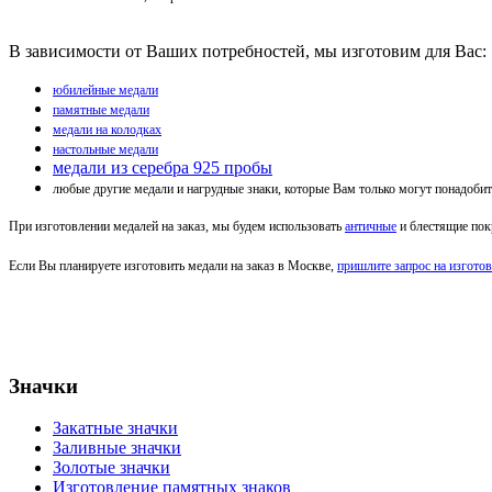
В зависимости от Ваших потребностей, мы изготовим для Вас:
юбилейные медали
памятные медали
медали на колодках
настольные медали
медали из серебра 925 пробы
любые другие медали и нагрудные знаки, которые Вам только могут понадобит
При изготовлении медалей на заказ, мы будем использовать
античные
и блестящие по
Если Вы планируете изготовить медали на заказ в Москве,
пришлите запрос на изгото
Значки
Закатные значки
Заливные значки
Золотые значки
Изготовление памятных знаков