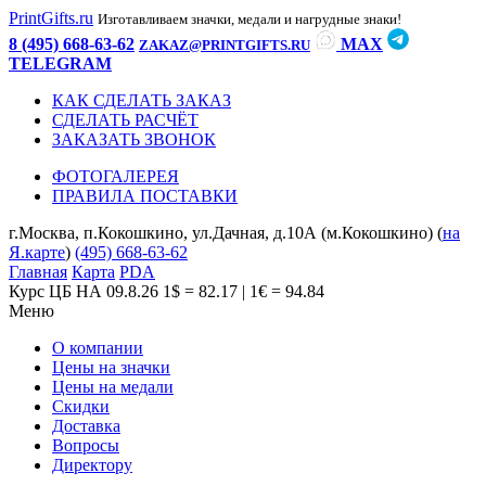
PrintGifts.ru
Изготавливаем значки, медали и нагрудные знаки!
8 (495) 668-63-62
MAX
ZAKAZ@PRINTGIFTS.RU
TELEGRAM
КАК СДЕЛАТЬ ЗАКАЗ
СДЕЛАТЬ РАСЧЁТ
ЗАКАЗАТЬ ЗВОНОК
ФОТОГАЛЕРЕЯ
ПРАВИЛА ПОСТАВКИ
г.Москва, п.Кокошкино, ул.Дачная, д.10А (м.Кокошкино) (
на
Я.карте
)
(495) 668-63-62
Главная
Карта
PDA
Курс ЦБ НА 09.8.26
1$ = 82.17 | 1€ = 94.84
Меню
О компании
Цены на значки
Цены на медали
Скидки
Доставка
Вопросы
Директору