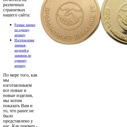
различных
страничках
нашего сайта:
Разные значки
по одному
штампу
Изготовление
значков,
медалей и
зажимов по
единому
штампу
По мере того, как
мы
изготавливаем
все новые и
новые изделия,
мы хотим
показать Вам и
то, что ранее не
было
представлено у
нас. Как пример -