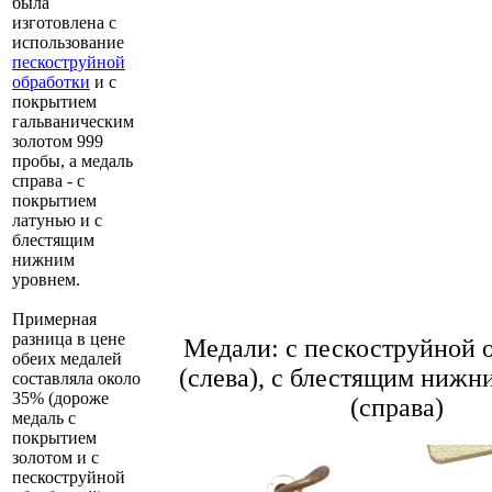
была
изготовлена с
использование
пескоструйной
обработки
и с
покрытием
гальваническим
золотом 999
пробы, а медаль
справа - с
покрытием
латунью и с
блестящим
нижним
уровнем.
Примерная
разница в цене
Медали: с пескоструйной 
обеих медалей
(слева), с блестящим нижн
составляла около
35% (дороже
(справа)
медаль с
покрытием
золотом и с
пескоструйной