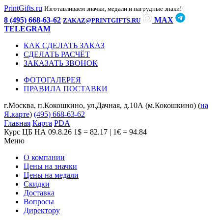
PrintGifts.ru
Изготавливаем значки, медали и нагрудные знаки!
8 (495) 668-63-62
MAX
ZAKAZ@PRINTGIFTS.RU
TELEGRAM
КАК СДЕЛАТЬ ЗАКАЗ
СДЕЛАТЬ РАСЧЁТ
ЗАКАЗАТЬ ЗВОНОК
ФОТОГАЛЕРЕЯ
ПРАВИЛА ПОСТАВКИ
г.Москва, п.Кокошкино, ул.Дачная, д.10А (м.Кокошкино) (
на
Я.карте
)
(495) 668-63-62
Главная
Карта
PDA
Курс ЦБ НА 09.8.26
1$ = 82.17 | 1€ = 94.84
Меню
О компании
Цены на значки
Цены на медали
Скидки
Доставка
Вопросы
Директору