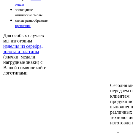
эмали
эпоксидные
оптические смолы
самые разнообразные
крeпления
Для особых случаев
мы изготовим
изделия из серебра,
золота и платины
(значки, медали,
нагрудные знаки) с
Вашей символикой и
логотипами
Сегодня м
передаем 
клиентам
продукцию
выполненн
различных
технологи
изготовлен