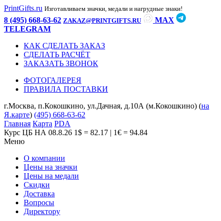
PrintGifts.ru
Изготавливаем значки, медали и нагрудные знаки!
8 (495) 668-63-62
MAX
ZAKAZ@PRINTGIFTS.RU
TELEGRAM
КАК СДЕЛАТЬ ЗАКАЗ
СДЕЛАТЬ РАСЧЁТ
ЗАКАЗАТЬ ЗВОНОК
ФОТОГАЛЕРЕЯ
ПРАВИЛА ПОСТАВКИ
г.Москва, п.Кокошкино, ул.Дачная, д.10А (м.Кокошкино) (
на
Я.карте
)
(495) 668-63-62
Главная
Карта
PDA
Курс ЦБ НА 08.8.26
1$ = 82.17 | 1€ = 94.84
Меню
О компании
Цены на значки
Цены на медали
Скидки
Доставка
Вопросы
Директору