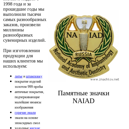
1998 года и за
прошедшие годы мы
выполнили тысячи
самых разнообразных
заказов, произвели
миллионы
разнообразных
сувенирных изделий.
При изготовлении
продукции для
наших клиентов мы
используем:
литьe
и
штампoвку
покрытие изделий
золотом 999 пробы
Памятные значки
античные покрытия,
подчеркивающие
NAIAD
малейшие нюансы
изображения
гoрячие эмaли
эмали на основе
эпоксидных смол
холодные
мягкие