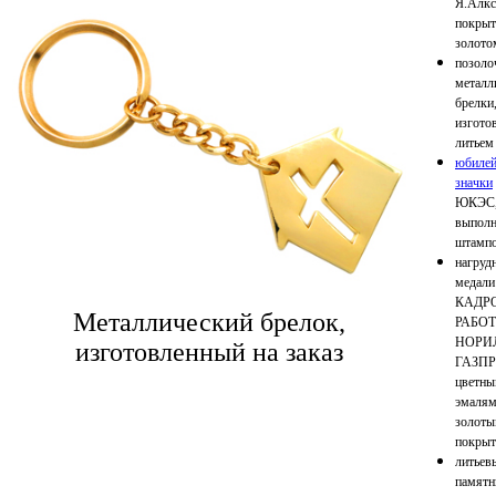
Я.Алкс
покры
золото
позоло
металл
брeлки
изгото
литьем
юбилe
знaчки
ЮКЭС
выпол
штамп
нагруд
медали
КАДР
Металлический брелок,
РАБО
НОРИ
изготовленный на заказ
ГАЗПР
цветн
эмалям
золот
покры
литьев
памятн