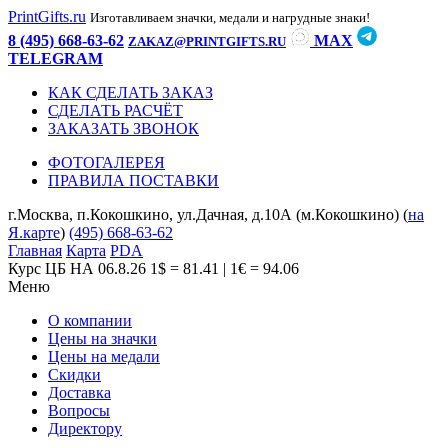
PrintGifts.ru
Изготавливаем значки, медали и нагрудные знаки!
8 (495) 668-63-62
MAX
ZAKAZ@PRINTGIFTS.RU
TELEGRAM
КАК СДЕЛАТЬ ЗАКАЗ
СДЕЛАТЬ РАСЧЁТ
ЗАКАЗАТЬ ЗВОНОК
ФОТОГАЛЕРЕЯ
ПРАВИЛА ПОСТАВКИ
г.Москва, п.Кокошкино, ул.Дачная, д.10А (м.Кокошкино) (
на
Я.карте
)
(495) 668-63-62
Главная
Карта
PDA
Курс ЦБ НА 06.8.26
1$ = 81.41 | 1€ = 94.06
Меню
О компании
Цены на значки
Цены на медали
Скидки
Доставка
Вопросы
Директору