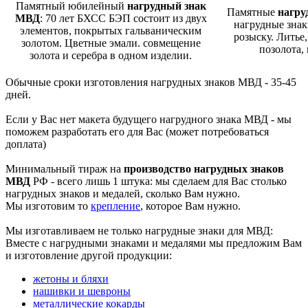
Памятный юбилейный
нагрудный знак
Памятные
нагру
МВД
: 70 лет БХСС БЭП состоит из двух
нагрудные знак
элементов, покрытых гальваническим
розыску. Литье,
золотом. Цветные эмали. совмещение
позолота,
золота и серебра в одном изделии.
Обычные сроки изготовления нагрудных знаков МВД - 35-45
дней.
Если у Вас нет макета будущего нагрудного знака МВД - мы
поможем разработать его для Вас (может потребоваться
доплата)
Минимальный тираж на
производство нагрудных знаков
МВД
РФ - всего лишь 1 штука: мы сделаем для Вас столько
нагрудных знаков и медалей, сколько Вам нужно.
Мы изготовим то
крепление
, которое Вам нужно.
Мы изготавливаем не только нагрудные знаки для МВД:
Вместе с нагрудными знаками и медалями мы предложим Вам
и изготовление другой продукции:
жетоны и бляхи
нашивки и шевроны
металлические кокарды