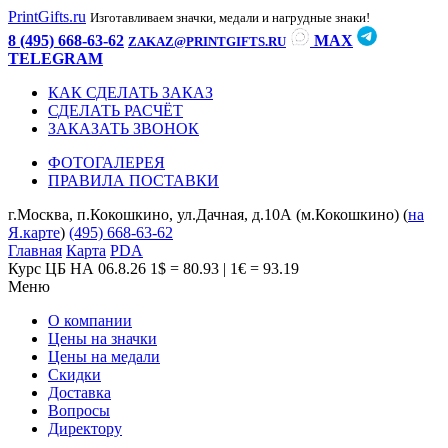
PrintGifts.ru
Изготавливаем значки, медали и нагрудные знаки!
8 (495) 668-63-62
MAX
ZAKAZ@PRINTGIFTS.RU
TELEGRAM
КАК СДЕЛАТЬ ЗАКАЗ
СДЕЛАТЬ РАСЧЁТ
ЗАКАЗАТЬ ЗВОНОК
ФОТОГАЛЕРЕЯ
ПРАВИЛА ПОСТАВКИ
г.Москва, п.Кокошкино, ул.Дачная, д.10А (м.Кокошкино) (
на
Я.карте
)
(495) 668-63-62
Главная
Карта
PDA
Курс ЦБ НА 06.8.26
1$ = 80.93 | 1€ = 93.19
Меню
О компании
Цены на значки
Цены на медали
Скидки
Доставка
Вопросы
Директору