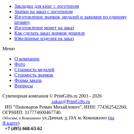
Закладки для книг с логотипом
Значки на заказ с логотипом
Изготовление значков, медалей и зажимов по единому
штампу
Изготовление монет на заказ
Как сделать заказ значков дешевле
Ювелирные изделия на заказ
Меню
О компании
Фото
Стоимость медалей
Стоимость значков
Форма заказа
Вопросы
Сувенирная компания © PrintGifts.ru 2003 - 2026
zakaz@PrintGifts.ru
ИП "Пивоваров Роман Михайлович", ИНН: 774362542260,
ОГРНИП: 317774600467740.
ул.Дачная, д.10А
м. Кокошкино (
на
г.Москва, п.Кокошкино
Я.карте
)
+7 (495) 668-63-62