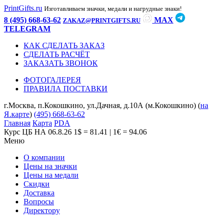
PrintGifts.ru
Изготавливаем значки, медали и нагрудные знаки!
8 (495) 668-63-62
MAX
ZAKAZ@PRINTGIFTS.RU
TELEGRAM
КАК СДЕЛАТЬ ЗАКАЗ
СДЕЛАТЬ РАСЧЁТ
ЗАКАЗАТЬ ЗВОНОК
ФОТОГАЛЕРЕЯ
ПРАВИЛА ПОСТАВКИ
г.Москва, п.Кокошкино, ул.Дачная, д.10А (м.Кокошкино) (
на
Я.карте
)
(495) 668-63-62
Главная
Карта
PDA
Курс ЦБ НА 06.8.26
1$ = 81.41 | 1€ = 94.06
Меню
О компании
Цены на значки
Цены на медали
Скидки
Доставка
Вопросы
Директору