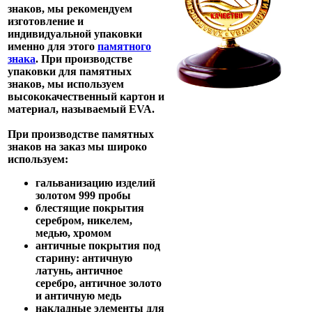
знаков, мы рекомендуем
изготовление и
индивидуальной упаковки
именно для этого
памятного
знака
. При производстве
упаковки для памятных
знаков, мы используем
высококачественный картон и
материал, называемый EVA.
При
производстве памятных
знаков на заказ
мы широко
используем:
гальванизацию изделий
золотом 999 пробы
блестящие покрытия
серебром, никелем,
медью, хромом
античные покрытия под
старину: античную
латунь, античное
серебро, античное золото
и античную медь
накладные элементы для