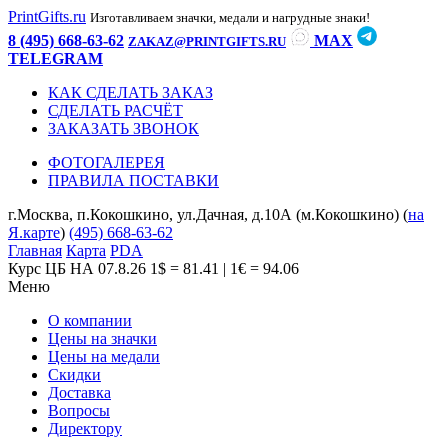
PrintGifts.ru
Изготавливаем значки, медали и нагрудные знаки!
8 (495) 668-63-62
MAX
ZAKAZ@PRINTGIFTS.RU
TELEGRAM
КАК СДЕЛАТЬ ЗАКАЗ
СДЕЛАТЬ РАСЧЁТ
ЗАКАЗАТЬ ЗВОНОК
ФОТОГАЛЕРЕЯ
ПРАВИЛА ПОСТАВКИ
г.Москва, п.Кокошкино, ул.Дачная, д.10А (м.Кокошкино) (
на
Я.карте
)
(495) 668-63-62
Главная
Карта
PDA
Курс ЦБ НА 07.8.26
1$ = 81.41 | 1€ = 94.06
Меню
О компании
Цены на значки
Цены на медали
Скидки
Доставка
Вопросы
Директору