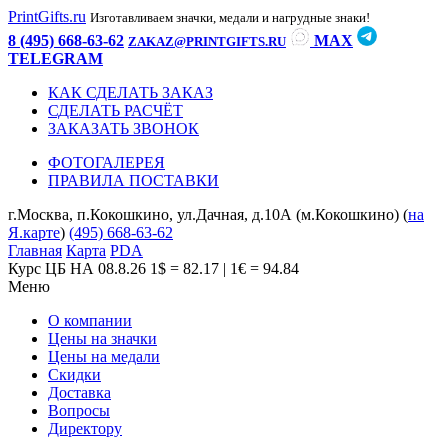
PrintGifts.ru
Изготавливаем значки, медали и нагрудные знаки!
8 (495) 668-63-62
MAX
ZAKAZ@PRINTGIFTS.RU
TELEGRAM
КАК СДЕЛАТЬ ЗАКАЗ
СДЕЛАТЬ РАСЧЁТ
ЗАКАЗАТЬ ЗВОНОК
ФОТОГАЛЕРЕЯ
ПРАВИЛА ПОСТАВКИ
г.Москва, п.Кокошкино, ул.Дачная, д.10А (м.Кокошкино) (
на
Я.карте
)
(495) 668-63-62
Главная
Карта
PDA
Курс ЦБ НА 08.8.26
1$ = 82.17 | 1€ = 94.84
Меню
О компании
Цены на значки
Цены на медали
Скидки
Доставка
Вопросы
Директору