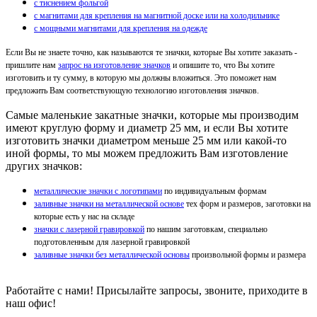
с тиснением фольгой
с магнитами для крепления на магнитной доске или на холодильнике
с мощными магнитами для крепления на одежде
Если Вы не знаете точно, как называются те значки, которые Вы хотите заказать -
пришлите нам
запрос на изготовление значков
и опишите то, что Вы хотите
изготовить и ту сумму, в которую мы должны вложиться. Это поможет нам
предложить Вам соответствующую технологию изготовления значков.
Самые маленькие закатные значки, которые мы производим
имеют круглую форму и диаметр 25 мм, и если Вы хотите
изготовить значки диаметром меньше 25 мм или какой-то
иной формы, то мы можем предложить Вам изготовление
других значков:
металлические значки с логотипами
по индивидуальным формам
заливные значки на металлической основе
тех форм и размеров, заготовки на
которые есть у нас на складе
значки с лазерной гравировкой
по нашим заготовкам, специально
подготовленным для лазерной гравировкой
заливные значки без металлической основы
произвольной формы и размера
Работайте с нами! Присылайте запросы, звоните, приходите в
наш офис!