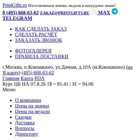
PrintGifts.ru
Изготавливаем значки, медали и нагрудные знаки!
8 (495) 668-63-62
MAX
ZAKAZ@PRINTGIFTS.RU
TELEGRAM
КАК СДЕЛАТЬ ЗАКАЗ
СДЕЛАТЬ РАСЧЁТ
ЗАКАЗАТЬ ЗВОНОК
ФОТОГАЛЕРЕЯ
ПРАВИЛА ПОСТАВКИ
г.Москва, п.Кокошкино, ул.Дачная, д.10А (м.Кокошкино) (
на
Я.карте
)
(495) 668-63-62
Главная
Карта
PDA
Курс ЦБ НА 07.8.26
1$ = 81.41 | 1€ = 94.06
Меню
О компании
Цены на значки
Цены на медали
Скидки
Доставка
Вопросы
Директору