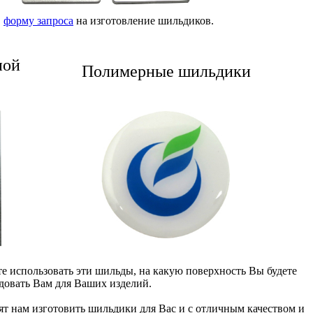
в
форму запроса
на изготовление шильдиков.
ной
Полимерные шильдики
е использовать эти шильды, на какую поверхность Вы будете
ндовать Вам для Ваших изделий.
ят нам изготовить шильдики для Вас и с отличным качеством и