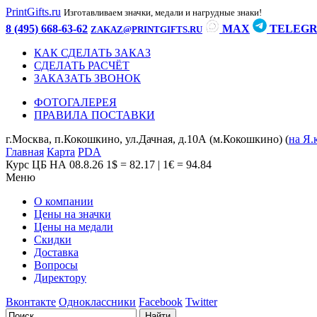
PrintGifts.ru
Изготавливаем значки, медали и нагрудные знаки!
8 (495) 668-63-62
MAX
TELEG
ZAKAZ@PRINTGIFTS.RU
КАК СДЕЛАТЬ ЗАКАЗ
СДЕЛАТЬ РАСЧЁТ
ЗАКАЗАТЬ ЗВОНОК
ФОТОГАЛЕРЕЯ
ПРАВИЛА ПОСТАВКИ
г.Москва, п.Кокошкино, ул.Дачная, д.10А (м.Кокошкино) (
на Я.
Главная
Карта
PDA
Курс ЦБ НА 08.8.26
1$ = 82.17 | 1€ = 94.84
Меню
О компании
Цены на значки
Цены на медали
Скидки
Доставка
Вопросы
Директору
Вконтакте
Одноклассники
Facebook
Twitter