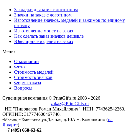
Закладки для книг с логотипом
Значки на заказ с логотипом
Изготовление значков, медалей и зажимов по единому
штампу
Изготовление монет на заказ
Как сделать заказ значков дешевле
Ювелирные изделия на заказ
Меню
О компании
Фото
Стоимость медалей
Стоимость значков
Форма заказа
Вопросы
Сувенирная компания © PrintGifts.ru 2003 - 2026
zakaz@PrintGifts.ru
ИП "Пивоваров Роман Михайлович", ИНН: 774362542260,
ОГРНИП: 317774600467740.
ул.Дачная, д.10А
м. Кокошкино (
на
г.Москва, п.Кокошкино
Я.карте
)
+7 (495) 668-63-62