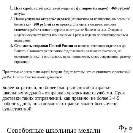
Цена серебристой школьной медали с футляром (стендом) - 460 рублей/
штука
Наши услуги по отправке медалей
(независимо от количества, но весом не
более 2 кг) -
200 рублей за отправку
. Эта оплата частично покроет
стоимость работы нашего курьера по отправке Вашего заказа. Отправка
медалей осуществляется нами не реже 1 раза в неделю по запланированным
нами дням.
Стоимость отправки Почтой России
от нашего почтового отделения до
Вашего. Стоимость услуг почты будет зависеть от многих факторов, но
основные из них - вес отправки, пункт назначения, класс отправления, размер
страховки.
При отправке всего лишь одной медали, будьте готовы, что ее стоимость с доставкой
до Вас Почтой России может удвоиться.
Более затратный, но более быстрый способ отправки
школьных медалей - отправка курьерскими службами. Срок
доставки таких отправлений, как правило, не более 3-4-5
рабочих дней, но стоимость отправки может быть очень
существенной.
Футл
Серебряные школьные медали