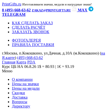
PrintGifts.ru
Изготавливаем значки, медали и нагрудные знаки!
8 (495) 668-63-62
MAX
ZAKAZ@PRINTGIFTS.RU
TELEGRAM
КАК СДЕЛАТЬ ЗАКАЗ
СДЕЛАТЬ РАСЧЁТ
ЗАКАЗАТЬ ЗВОНОК
ФОТОГАЛЕРЕЯ
ПРАВИЛА ПОСТАВКИ
г.Москва, п.Кокошкино, ул.Дачная, д.10А (м.Кокошкино) (
на
Я.карте
)
(495) 668-63-62
Главная
Карта
PDA
Курс ЦБ НА 06.8.26
1$ = 80.93 | 1€ = 93.19
Меню
О компании
Цены на значки
Цены на медали
Скидки
Доставка
Вопросы
Директору