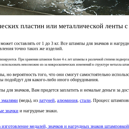
ческих пластин или металлической ленты
жет составлять от 1 до 3 кг. Все штампы для значков и нагрудны
вления точно таких же изделий.
тилизируются. При хранении штампов более 4-х лет штампы в различной степени подверг
 использовать невозможно из-за микроскопических изменений в структуре металла шта
ы, но вероятность того, что они смогут самостоятельно исполь
ы подойдут для какого-либо иного оборудования.
 для значков, Вам придется заплатить и немалые деньги за дос
и эмалями
(медь), из
латуней
,
алюминия
,
стали
. Процесс штампов
ые значки
и нагрудные знаки.
а изготовление медалей, значков и нагрудных знаков штамповкой