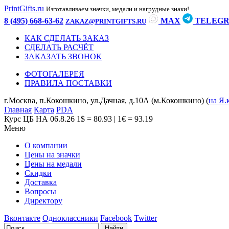
PrintGifts.ru
Изготавливаем значки, медали и нагрудные знаки!
8 (495) 668-63-62
MAX
TELEG
ZAKAZ@PRINTGIFTS.RU
КАК СДЕЛАТЬ ЗАКАЗ
СДЕЛАТЬ РАСЧЁТ
ЗАКАЗАТЬ ЗВОНОК
ФОТОГАЛЕРЕЯ
ПРАВИЛА ПОСТАВКИ
г.Москва, п.Кокошкино, ул.Дачная, д.10А (м.Кокошкино) (
на Я.
Главная
Карта
PDA
Курс ЦБ НА 06.8.26
1$ = 80.93 | 1€ = 93.19
Меню
О компании
Цены на значки
Цены на медали
Скидки
Доставка
Вопросы
Директору
Вконтакте
Одноклассники
Facebook
Twitter