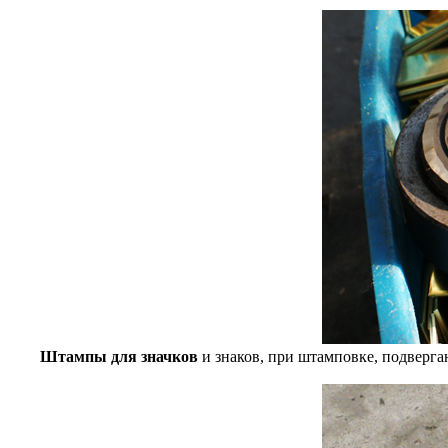
Штампы для значков
и знаков, при штамповке, подверга