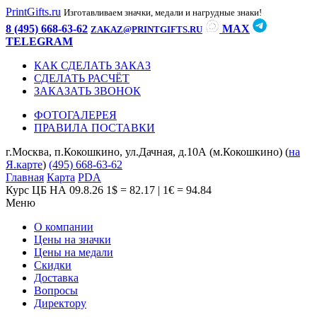
PrintGifts.ru
Изготавливаем значки, медали и нагрудные знаки!
8 (495) 668-63-62
MAX
ZAKAZ@PRINTGIFTS.RU
TELEGRAM
КАК СДЕЛАТЬ ЗАКАЗ
СДЕЛАТЬ РАСЧЁТ
ЗАКАЗАТЬ ЗВОНОК
ФОТОГАЛЕРЕЯ
ПРАВИЛА ПОСТАВКИ
г.Москва, п.Кокошкино, ул.Дачная, д.10А (м.Кокошкино) (
на
Я.карте
)
(495) 668-63-62
Главная
Карта
PDA
Курс ЦБ НА 09.8.26
1$ = 82.17 | 1€ = 94.84
Меню
О компании
Цены на значки
Цены на медали
Скидки
Доставка
Вопросы
Директору