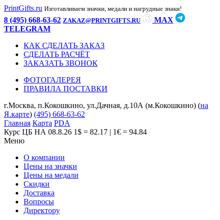
PrintGifts.ru
Изготавливаем значки, медали и нагрудные знаки!
8 (495) 668-63-62
MAX
ZAKAZ@PRINTGIFTS.RU
TELEGRAM
КАК СДЕЛАТЬ ЗАКАЗ
СДЕЛАТЬ РАСЧЁТ
ЗАКАЗАТЬ ЗВОНОК
ФОТОГАЛЕРЕЯ
ПРАВИЛА ПОСТАВКИ
г.Москва, п.Кокошкино, ул.Дачная, д.10А (м.Кокошкино) (
на
Я.карте
)
(495) 668-63-62
Главная
Карта
PDA
Курс ЦБ НА 08.8.26
1$ = 82.17 | 1€ = 94.84
Меню
О компании
Цены на значки
Цены на медали
Скидки
Доставка
Вопросы
Директору