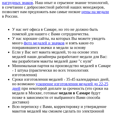
нагрудных знаков
. Наш опыт и серьезное знание технологий,
в сочетании с добросовестной работой наших менеджеров,
позволяет нам предложить вам самые низкие
цены на медали
в России.
У нас нет офиса в Самаре, но это не должно быть
помехой для нашего с Вами сотрудничества.
У нас хорошие сайты, на которых Вы можете увидеть
много
фото медалей и значков
и взять какие-то
понравившиеся значки и медали за основу
Если у Вас нет макета медалей, то на основе этих
медалей наши дизайнеры разработают медали для Вас:
мы разработаем макеты медалей даже "с нуля"
Минимальная партия на производство медалей в Самаре
- 1 штука (практически во всех технологиях
изготовления)
Сроки изготовления медалей - 35-45 календарных дней,
но возможно
ускорение изготовления медалей до 22-25
дней
при некоторой доплате за срочность (это сроки на
медали в Москве, готовые
медали в Самаре
будут
позже в зависимости от выбранного Вами способа
доставки)
Всю переписку с Вами, корректировку и утверждение
макетов медалей мы сможем сделать по электронной