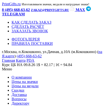
PrintGifts.ru
Изготавливаем значки, медали и нагрудные знаки!
8 (495) 668-63-62
MAX
ZAKAZ@PRINTGIFTS.RU
TELEGRAM
КАК СДЕЛАТЬ ЗАКАЗ
СДЕЛАТЬ РАСЧЁТ
ЗАКАЗАТЬ ЗВОНОК
ФОТОГАЛЕРЕЯ
ПРАВИЛА ПОСТАВКИ
г.Москва, п.Кокошкино, ул.Дачная, д.10А (м.Кокошкино) (
на
Я.карте
)
(495) 668-63-62
Главная
Карта
PDA
Курс ЦБ НА 09.8.26
1$ = 82.17 | 1€ = 94.84
Меню
О компании
Цены на значки
Цены на медали
Скидки
Доставка
Вопросы
Директору