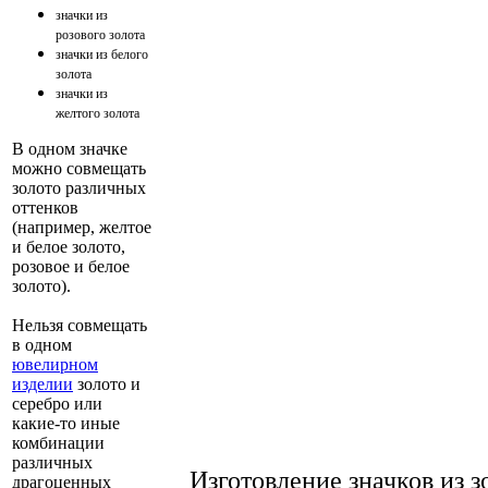
значки из
розового золота
значки из белого
золота
значки из
желтого золота
В одном значке
можно совмещать
золото различных
оттенков
(например, желтое
и белое золото,
розовое и белое
золото).
Нельзя совмещать
в одном
ювелирном
изделии
золото и
серебро или
какие-то иные
комбинации
различных
Изготовление значков из 
драгоценных