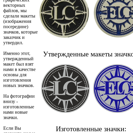
векторных
файлов, мы
сделали макеты
(изображения
посередине)
значков, которые
заказчик и
утвердил.
Утвержденные макеты значко
Именно этот,
утвержденный
макет был взят
нами в качестве
основы для
изготовления
новых значков.
На фотографии
внизу -
изготовленные
нами новые
значки.
Изготовленные значки:
Если Вы