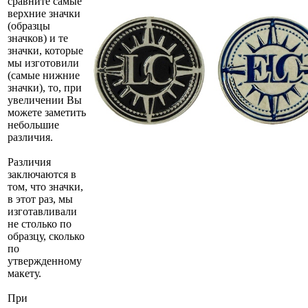
сравните самые
верхние значки
(образцы
значков) и те
значки, которые
мы изготовили
(самые нижние
значки), то, при
увеличении Вы
можете заметить
небольшие
различия.
Различия
заключаются в
том, что значки,
в этот раз, мы
изготавливали
не столько по
образцу, сколько
по
утвержденному
макету.
При