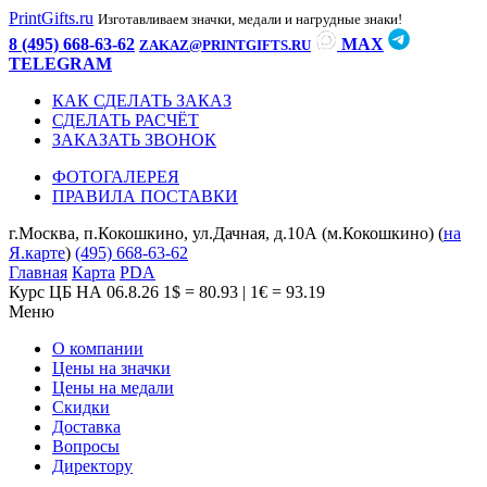
PrintGifts.ru
Изготавливаем значки, медали и нагрудные знаки!
8 (495) 668-63-62
MAX
ZAKAZ@PRINTGIFTS.RU
TELEGRAM
КАК СДЕЛАТЬ ЗАКАЗ
СДЕЛАТЬ РАСЧЁТ
ЗАКАЗАТЬ ЗВОНОК
ФОТОГАЛЕРЕЯ
ПРАВИЛА ПОСТАВКИ
г.Москва, п.Кокошкино, ул.Дачная, д.10А (м.Кокошкино) (
на
Я.карте
)
(495) 668-63-62
Главная
Карта
PDA
Курс ЦБ НА 06.8.26
1$ = 80.93 | 1€ = 93.19
Меню
О компании
Цены на значки
Цены на медали
Скидки
Доставка
Вопросы
Директору