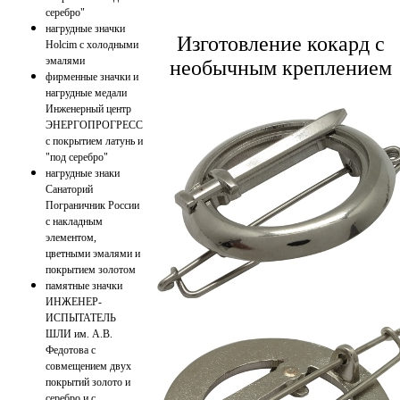
серебро"
нагрудные значки
Изготовление кокард с
Holcim с холодными
эмалями
необычным креплением
фирменные значки и
нагрудные медали
Инженерный центр
ЭНЕРГОПРОГРЕСС
с покрытием латунь и
"под серебро"
нагрудные знаки
Санаторий
Пограничник России
с накладным
элементом,
цветными эмалями и
покрытием золотом
памятные значки
ИНЖЕНЕР-
ИСПЫТАТЕЛЬ
ШЛИ им. А.В.
Федотова с
совмещением двух
покрытий золото и
серебро и с