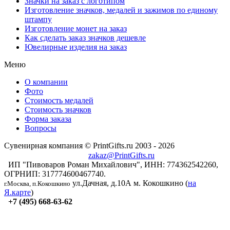
Значки на заказ с логотипом
Изготовление значков, медалей и зажимов по единому
штампу
Изготовление монет на заказ
Как сделать заказ значков дешевле
Ювелирные изделия на заказ
Меню
О компании
Фото
Стоимость медалей
Стоимость значков
Форма заказа
Вопросы
Сувенирная компания © PrintGifts.ru 2003 - 2026
zakaz@PrintGifts.ru
ИП "Пивоваров Роман Михайлович", ИНН: 774362542260,
ОГРНИП: 317774600467740.
ул.Дачная, д.10А
м. Кокошкино (
на
г.Москва, п.Кокошкино
Я.карте
)
+7 (495) 668-63-62