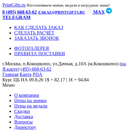
PrintGifts.ru
Изготавливаем значки, медали и нагрудные знаки!
8 (495) 668-63-62
MAX
ZAKAZ@PRINTGIFTS.RU
TELEGRAM
КАК СДЕЛАТЬ ЗАКАЗ
СДЕЛАТЬ РАСЧЁТ
ЗАКАЗАТЬ ЗВОНОК
ФОТОГАЛЕРЕЯ
ПРАВИЛА ПОСТАВКИ
г.Москва, п.Кокошкино, ул.Дачная, д.10А (м.Кокошкино) (
на
Я.карте
)
(495) 668-63-62
Главная
Карта
PDA
Курс ЦБ НА 09.8.26
1$ = 82.17 | 1€ = 94.84
Меню
О компании
Цены на значки
Цены на медали
Скидки
Доставка
Вопросы
Директору