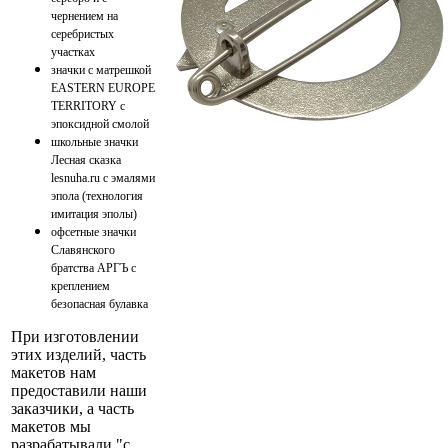
чернением на
серебристых
участках
значки с матрешкой
EASTERN EUROPE
TERRITORY с
эпоксидной смолой
школьные значки
Лесная сказка
lesnuha.ru с эмалями
эпола (технология
имитация эполы)
офсетные значки
Славянского
братства АРГЪ с
креплением
безопасная булавка
При изготовлении
этих изделий, часть
макетов нам
предоставили наши
заказчики, а часть
макетов мы
разрабатывали "с