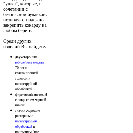
"ушка", которые, в
сочетании с
безопасной булавкой,
позволяют надежно
закрепить кокарду на
любом берете.
Среди других
изделий Вы найдете:
двухсторонние
юбилейные медали
70 лет с
гальванизацией
золотом и
пескоструйной
обработкой
фирменный значок И
с покрытием черный
никель
значки Хорошие
рестораны с
пескоструйной
обработкой
и
покрытием "под