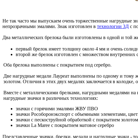
Не так часто мы выпускаем очень торжественные нагрудные зн
непрозрачными эмалями. Знак изготовлен в
технологии 3Д
с п
Два металлических брелока были изготовлены в одной и той же
первый брелок имеет толщину около 4 мм и очень солид
второй же брелок изготовлен с множеством внутренних 
Оба брелока выполнены с покрытием под серебро.
Две нагрудные медали Лауреат выполнены по одному и тому же
золотом. Отличия в этих двух медалях заключается в колодке,
Вместе с металлическими брелками, нагрудными медалями на 
нагрудные значки в различных технологиях:
значки с горячими эмалями ЖВУ ПВО
значки Рособоронэкспорт с объемными элементами, цве
значки с пескоструйной обработкой с покрытием золотом
значки La Maree с покрытием матовое серебро
Представленные значки, брелки, медали и нагрудные знаки - то