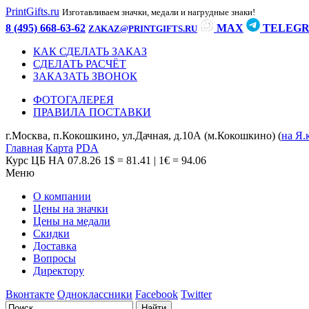
PrintGifts.ru
Изготавливаем значки, медали и нагрудные знаки!
8 (495) 668-63-62
MAX
TELEG
ZAKAZ@PRINTGIFTS.RU
КАК СДЕЛАТЬ ЗАКАЗ
СДЕЛАТЬ РАСЧЁТ
ЗАКАЗАТЬ ЗВОНОК
ФОТОГАЛЕРЕЯ
ПРАВИЛА ПОСТАВКИ
г.Москва, п.Кокошкино, ул.Дачная, д.10А (м.Кокошкино) (
на Я.
Главная
Карта
PDA
Курс ЦБ НА 07.8.26
1$ = 81.41 | 1€ = 94.06
Меню
О компании
Цены на значки
Цены на медали
Скидки
Доставка
Вопросы
Директору
Вконтакте
Одноклассники
Facebook
Twitter