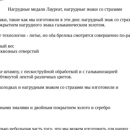
Нагрудные медали Лауреат, нагрудные знаки со стразами
аки, такие как мы изготовили в эти дни: нагрудный знак со ст
окрытием нагрудного знака гальваническим золотом.
 технологии - литье, но оба брелока смотрятся совершенно по-р
ный вес
сквозных отверстий
 штампу, с пескоструйной обработкой и с гальванизацией
 обтянутой лентой различных цветов.
колодках и нагрудным знаком со стразами мы изготовили и
тными эмалями и двойным покрытием золото и серебро
лько небольшая часть того, что мы можем изготовить для наших 