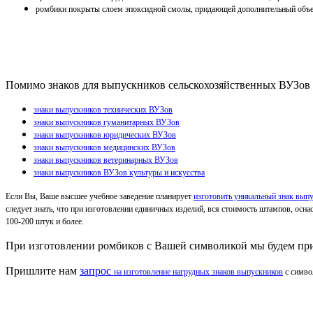
ромбики покрыты слоем эпоксидной смолы, придающей дополнительный объ
Помимо знаков для выпускников сельскохозяйственных ВУЗов
знаки выпускников технических ВУЗов
знаки выпускников гуманитарных ВУЗов
знаки выпускников юридических ВУЗов
знаки выпускников медицинских ВУЗов
знаки выпускников ветеринарных ВУЗов
знаки выпускников ВУЗов культуры и искусства
Если Вы, Ваше высшее учебное заведение планирует
изготовить уникальный знак вып
следует знать, что при изготовлении единичных изделий, вся стоимость штампов, осна
100-200 штук и более.
При изготовлении ромбиков с Вашей символикой мы будем пр
Пришлите нам
запрос
на изготовление нагрудных знаков выпускников
с симво