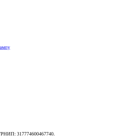
тампу
ГРНИП: 317774600467740.