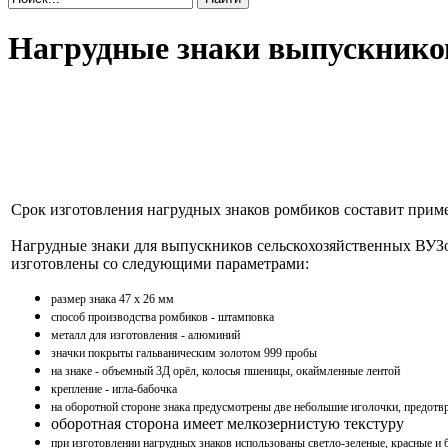
Нагрудные знаки выпускников
Срок изготовления нагрудных знаков ромбиков составит прим
Нагрудные знаки для выпускников сельскохозяйственных ВУЗо
изготовлены со следующими параметрами:
размер знака 47 х 26 мм
способ производства ромбиков - штамповка
металл для изготовления - алюминий
значки покрыты гальваническим золотом 999 пробы
на знаке - объемный 3Д орёл, колосья пшеницы, окаймленные лентой
крепление - игла-бабочка
на оборотной стороне знака предусмотрены две небольшие иголочки, предот
оборотная сторона имеет мелкозернистую текстуру
при изготовлении нагрудных знаков использованы светло-зеленые, красные и 