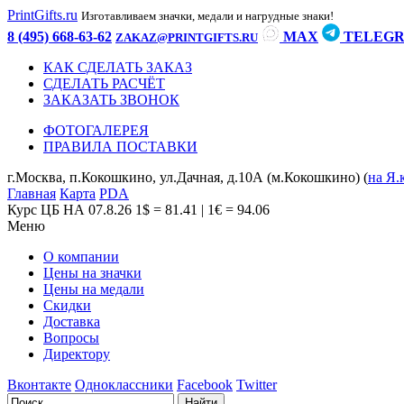
PrintGifts.ru
Изготавливаем значки, медали и нагрудные знаки!
8 (495) 668-63-62
MAX
TELEG
ZAKAZ@PRINTGIFTS.RU
КАК СДЕЛАТЬ ЗАКАЗ
СДЕЛАТЬ РАСЧЁТ
ЗАКАЗАТЬ ЗВОНОК
ФОТОГАЛЕРЕЯ
ПРАВИЛА ПОСТАВКИ
г.Москва, п.Кокошкино, ул.Дачная, д.10А (м.Кокошкино) (
на Я.
Главная
Карта
PDA
Курс ЦБ НА 07.8.26
1$ = 81.41 | 1€ = 94.06
Меню
О компании
Цены на значки
Цены на медали
Скидки
Доставка
Вопросы
Директору
Вконтакте
Одноклассники
Facebook
Twitter