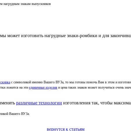
ем нагрудным знакам выпускников
 мы может изготовить нагрудные знаки-ромбики и для закончи
ускника
с символикой именно Вашего ВУЗа, то мы готовы помочь Вам в этом и изготови
стки ложится на эти
единичные изделия
и цена таких знаков может получиться очень зн
именять
различные технологии
изготовления так, чтобы максимал
ликой Вашего ВУЗа
.
вернутся к статьям