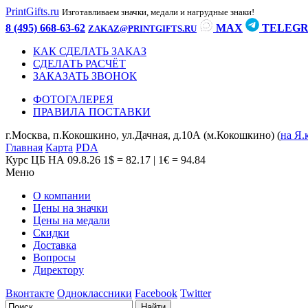
PrintGifts.ru
Изготавливаем значки, медали и нагрудные знаки!
8 (495) 668-63-62
MAX
TELEG
ZAKAZ@PRINTGIFTS.RU
КАК СДЕЛАТЬ ЗАКАЗ
СДЕЛАТЬ РАСЧЁТ
ЗАКАЗАТЬ ЗВОНОК
ФОТОГАЛЕРЕЯ
ПРАВИЛА ПОСТАВКИ
г.Москва, п.Кокошкино, ул.Дачная, д.10А (м.Кокошкино) (
на Я.
Главная
Карта
PDA
Курс ЦБ НА 09.8.26
1$ = 82.17 | 1€ = 94.84
Меню
О компании
Цены на значки
Цены на медали
Скидки
Доставка
Вопросы
Директору
Вконтакте
Одноклассники
Facebook
Twitter