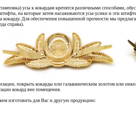
штамповка) усы к кокардам крепятся различными способами, обу
штифты, на которые затем насаживаются усы-усики и эти штифты
 кокарду. Для обеспечения повышенной прочности мы предлагае
да справа).
зации, покрыть кокарды или гальваническим золотом или никел
тации кокард вне помещения.
ожем изготовить для Вас и другую продукцию: