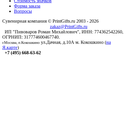
Стоимость значков
Форма заказа
Вопросы
Сувенирная компания © PrintGifts.ru 2003 - 2026
zakaz@PrintGifts.ru
ИП "Пивоваров Роман Михайлович", ИНН: 774362542260,
ОГРНИП: 317774600467740.
ул.Дачная, д.10А
м. Кокошкино (
на
г.Москва, п.Кокошкино
Я.карте
)
+7 (495) 668-63-62