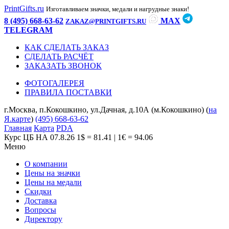
PrintGifts.ru
Изготавливаем значки, медали и нагрудные знаки!
8 (495) 668-63-62
MAX
ZAKAZ@PRINTGIFTS.RU
TELEGRAM
КАК СДЕЛАТЬ ЗАКАЗ
СДЕЛАТЬ РАСЧЁТ
ЗАКАЗАТЬ ЗВОНОК
ФОТОГАЛЕРЕЯ
ПРАВИЛА ПОСТАВКИ
г.Москва, п.Кокошкино, ул.Дачная, д.10А (м.Кокошкино) (
на
Я.карте
)
(495) 668-63-62
Главная
Карта
PDA
Курс ЦБ НА 07.8.26
1$ = 81.41 | 1€ = 94.06
Меню
О компании
Цены на значки
Цены на медали
Скидки
Доставка
Вопросы
Директору