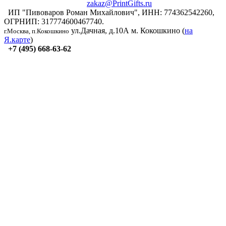
zakaz@PrintGifts.ru
ИП "Пивоваров Роман Михайлович", ИНН: 774362542260,
ОГРНИП: 317774600467740.
ул.Дачная, д.10А
м. Кокошкино (
на
г.Москва, п.Кокошкино
Я.карте
)
+7 (495) 668-63-62