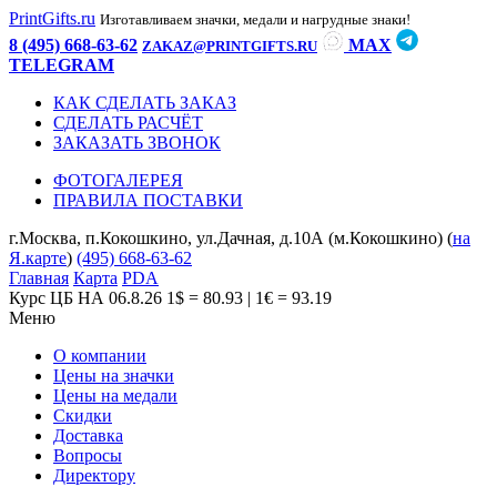
PrintGifts.ru
Изготавливаем значки, медали и нагрудные знаки!
8 (495) 668-63-62
MAX
ZAKAZ@PRINTGIFTS.RU
TELEGRAM
КАК СДЕЛАТЬ ЗАКАЗ
СДЕЛАТЬ РАСЧЁТ
ЗАКАЗАТЬ ЗВОНОК
ФОТОГАЛЕРЕЯ
ПРАВИЛА ПОСТАВКИ
г.Москва, п.Кокошкино, ул.Дачная, д.10А (м.Кокошкино) (
на
Я.карте
)
(495) 668-63-62
Главная
Карта
PDA
Курс ЦБ НА 06.8.26
1$ = 80.93 | 1€ = 93.19
Меню
О компании
Цены на значки
Цены на медали
Скидки
Доставка
Вопросы
Директору