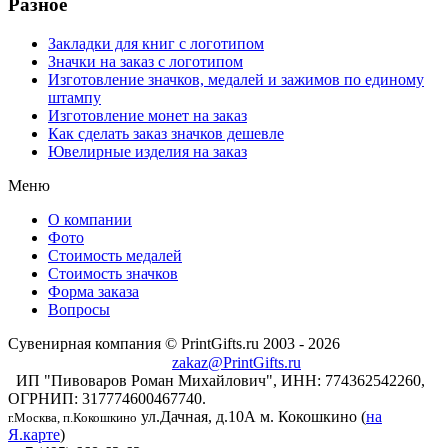
Разное
Закладки для книг с логотипом
Значки на заказ с логотипом
Изготовление значков, медалей и зажимов по единому
штампу
Изготовление монет на заказ
Как сделать заказ значков дешевле
Ювелирные изделия на заказ
Меню
О компании
Фото
Стоимость медалей
Стоимость значков
Форма заказа
Вопросы
Сувенирная компания © PrintGifts.ru 2003 - 2026
zakaz@PrintGifts.ru
ИП "Пивоваров Роман Михайлович", ИНН: 774362542260,
ОГРНИП: 317774600467740.
ул.Дачная, д.10А
м. Кокошкино (
на
г.Москва, п.Кокошкино
Я.карте
)