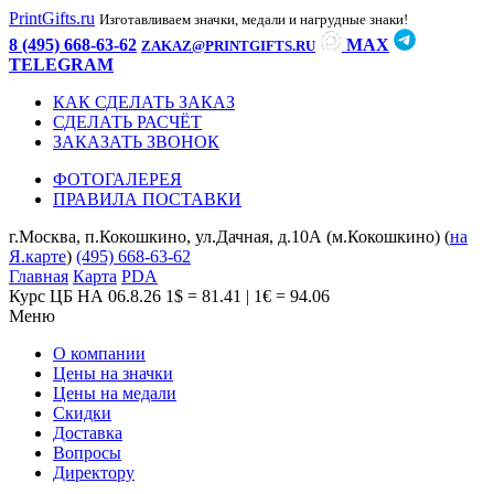
PrintGifts.ru
Изготавливаем значки, медали и нагрудные знаки!
8 (495) 668-63-62
MAX
ZAKAZ@PRINTGIFTS.RU
TELEGRAM
КАК СДЕЛАТЬ ЗАКАЗ
СДЕЛАТЬ РАСЧЁТ
ЗАКАЗАТЬ ЗВОНОК
ФОТОГАЛЕРЕЯ
ПРАВИЛА ПОСТАВКИ
г.Москва, п.Кокошкино, ул.Дачная, д.10А (м.Кокошкино) (
на
Я.карте
)
(495) 668-63-62
Главная
Карта
PDA
Курс ЦБ НА 06.8.26
1$ = 81.41 | 1€ = 94.06
Меню
О компании
Цены на значки
Цены на медали
Скидки
Доставка
Вопросы
Директору