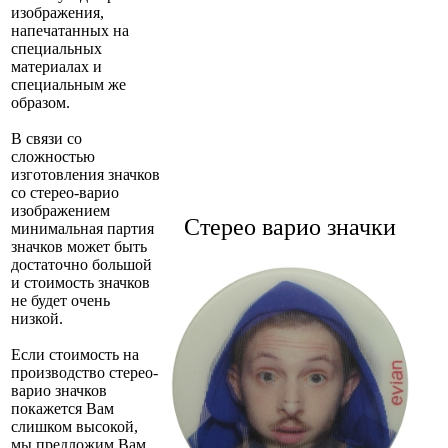
изображения,
напечатанных на
специальных
материалах и
специальным же
образом.
В связи со
сложностью
изготовления значков
со стерео-варио
изображением
Стерео варио значки
минимальная партия
значков может быть
достаточно большой
и стоимость значков
не будет очень
низкой.
Если стоимость на
производство стерео-
варио значков
покажется Вам
слишком высокой,
мы предложим Вам