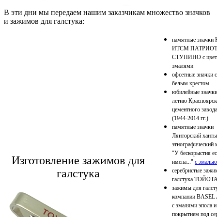
В эти дни мы передаем нашим заказчикам множество значков
и зажимов для галстука:
памятные значки
ИТСМ ПАТРИО
СТУПИНО с цве
эмалями
офсетные значки с
белым крестом
юбилейные значки
летию Красноярск
цементного завод
(1944-2014 гг.)
памятные значки
Лянторский ханты
этнографический 
"У бескорыстия ес
Изготовление зажимов для
имена..."
с эмалью
галстука
серебристые зажи
галстука ТОЙОТ
зажимы для галст
компании BASEL
с эмалями эпола и
покрытием под се