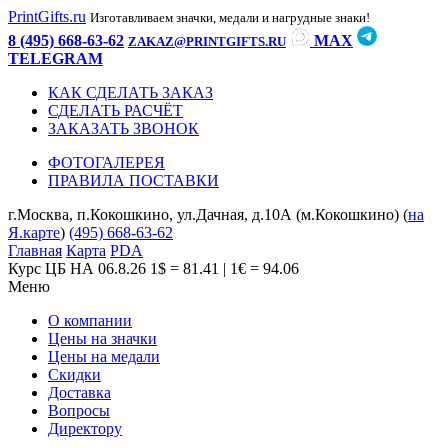
PrintGifts.ru
Изготавливаем значки, медали и нагрудные знаки!
8 (495) 668-63-62
MAX
ZAKAZ@PRINTGIFTS.RU
TELEGRAM
КАК СДЕЛАТЬ ЗАКАЗ
СДЕЛАТЬ РАСЧЁТ
ЗАКАЗАТЬ ЗВОНОК
ФОТОГАЛЕРЕЯ
ПРАВИЛА ПОСТАВКИ
г.Москва, п.Кокошкино, ул.Дачная, д.10А (м.Кокошкино) (
на
Я.карте
)
(495) 668-63-62
Главная
Карта
PDA
Курс ЦБ НА 06.8.26
1$ = 81.41 | 1€ = 94.06
Меню
О компании
Цены на значки
Цены на медали
Скидки
Доставка
Вопросы
Директору