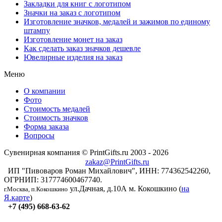
Закладки для книг с логотипом
Значки на заказ с логотипом
Изготовление значков, медалей и зажимов по единому
штампу
Изготовление монет на заказ
Как сделать заказ значков дешевле
Ювелирные изделия на заказ
Меню
О компании
Фото
Стоимость медалей
Стоимость значков
Форма заказа
Вопросы
Сувенирная компания © PrintGifts.ru 2003 - 2026
zakaz@PrintGifts.ru
ИП "Пивоваров Роман Михайлович", ИНН: 774362542260,
ОГРНИП: 317774600467740.
ул.Дачная, д.10А
м. Кокошкино (
на
г.Москва, п.Кокошкино
Я.карте
)
+7 (495) 668-63-62