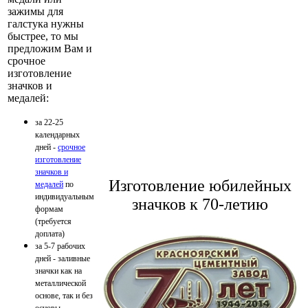
зажимы для
галстука нужны
быстрее, то мы
предложим Вам и
срочное
изготовление
значков и
медалей:
за 22-25
календарных
дней -
срочное
изготовление
значков и
Изготовление юбилейных
медалей
по
индивидуальным
значков к 70-летию
формам
(требуется
доплата)
за 5-7 рабочих
дней - заливные
значки как на
металлической
основе, так и без
основы