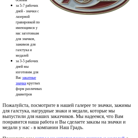
за 5-7 рабочих
дней - значки с
лазерной
гравировкой по
имеющимся у
нас заготовкам
для значков,
зажимов для
галстука и
медалей
за 3-5 рабочих
дней мы
изготовим для
Вас
закатные
значки
круглых
форм различных
диаметров
Пожалуйста, посмотрите в нашей галерее те значки, зажимы
для галстука, нагрудные знаки и медали, которые мы
выпустили для наших заказчиков. Мы надеемся, что Вам
понравится наша работа и Вы сделаете заказы на значки и
медали у нас - в компании Наш Градъ.