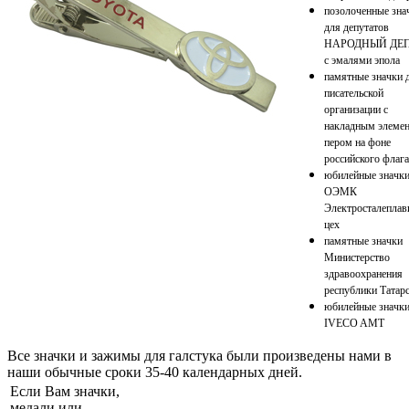
позолоченные зна
для депутатов
НАРОДНЫЙ ДЕ
с эмалями эпола
памятные значки 
писательской
организации с
накладным элемен
пером на фоне
российского флага
юбилейные значки
ОЭМК
Электросталепла
цех
памятные значки
Министерство
здравоохранения
республики Татар
юбилейные значки
IVECO AMT
Все значки и зажимы для галстука были произведены нами в
наши обычные сроки 35-40 календарных дней.
Если Вам значки,
медали или