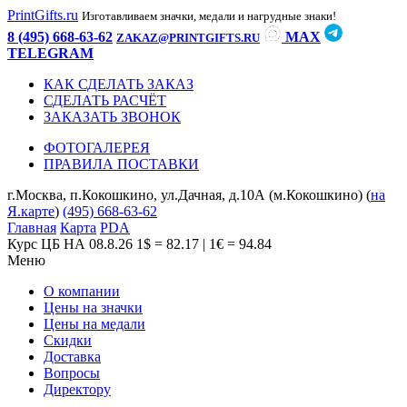
PrintGifts.ru
Изготавливаем значки, медали и нагрудные знаки!
8 (495) 668-63-62
MAX
ZAKAZ@PRINTGIFTS.RU
TELEGRAM
КАК СДЕЛАТЬ ЗАКАЗ
СДЕЛАТЬ РАСЧЁТ
ЗАКАЗАТЬ ЗВОНОК
ФОТОГАЛЕРЕЯ
ПРАВИЛА ПОСТАВКИ
г.Москва, п.Кокошкино, ул.Дачная, д.10А (м.Кокошкино) (
на
Я.карте
)
(495) 668-63-62
Главная
Карта
PDA
Курс ЦБ НА 08.8.26
1$ = 82.17 | 1€ = 94.84
Меню
О компании
Цены на значки
Цены на медали
Скидки
Доставка
Вопросы
Директору