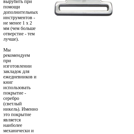
вырубить при
помощи
дополнительных
инструментов -
не менее 1 х 2
мм (чем больше
отверстие - тем
лучше).
Мы
рекомендуем
при
изготовлении
закладок для
ежедневников и
книг
использовать
покрытие -
серебро
(светлый
никель). Именно
это покрытие
является
наиболее
механически и