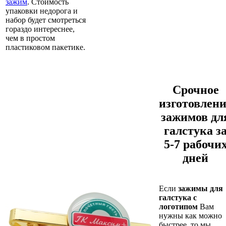
зажим
. Стоимость
упаковки недорога и
набор будет смотреться
гораздо интереснее,
чем в простом
пластиковом пакетике.
Срочное
изготовлени
зажимов дл
галстука з
5-7 рабочи
дней
Если
зажимы для
галстука с
логотипом
Вам
нужны как можно
быстрее, то мы