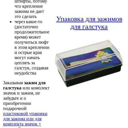
штифты, потому
что крепление
зажима не дает
это сделать
Упаковка для зажимов
через какое-то
для галстука
(достаточно
продолжительное
время) может
получиться люфт
в этом креплении
и острые края
могут начать
цеплять за
галстук, создавая
неудобства
Заказывая
зажим для
галстука
или комплект
значок и зажим, не
забудьте и о
приобретении
подарочной
пластиковой упаковки
для зажима или для
комплекта значок +