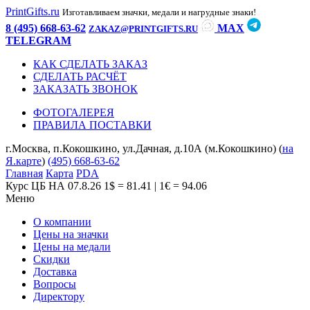
PrintGifts.ru
Изготавливаем значки, медали и нагрудные знаки!
8 (495) 668-63-62
MAX
ZAKAZ@PRINTGIFTS.RU
TELEGRAM
КАК СДЕЛАТЬ ЗАКАЗ
СДЕЛАТЬ РАСЧЁТ
ЗАКАЗАТЬ ЗВОНОК
ФОТОГАЛЕРЕЯ
ПРАВИЛА ПОСТАВКИ
г.Москва, п.Кокошкино, ул.Дачная, д.10А (м.Кокошкино) (
на
Я.карте
)
(495) 668-63-62
Главная
Карта
PDA
Курс ЦБ НА 07.8.26
1$ = 81.41 | 1€ = 94.06
Меню
О компании
Цены на значки
Цены на медали
Скидки
Доставка
Вопросы
Директору