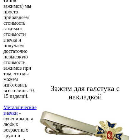
типов
зажимов) мы
просто
прибавляем
стоимость
зажима к
стоимости
значка и
получаем
достаточно
невысокую
стоимость
зажимов при
том, что мы
можем
изготовить
Зажим для галстука с
всего лишь 10-
накладкой
15 изделий.
Металлические
значки
-
сувениры для
любых
возрастных
групп и