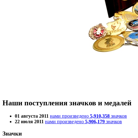
Наши поступления значков и медалей
01 августа 2011
нами произведено
5,910,358
значков
22 июля 2011
нами произведено
5,906,179
значков
Значки