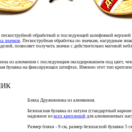
пескоструйной обработкой и последующей шлифовкой верхней по
ка значков
. Пескоструйная обработка по значкам, нагрудным зна
делий, позволяет получить значки с действительно матовой неб
ена из алюминия с последующим оксидированием под цвет, чем
ная булавка на фиксирующих штифтах. Именно этот тип креплени
НИК
Бляха Дружинника из алюминия.
Безопасная булавка из латуни (стандартный вариан
надежное из
всех креплений
для алюминиевых нагр
Размер бляхи - 9 см, размер безопасной булавки 5 с