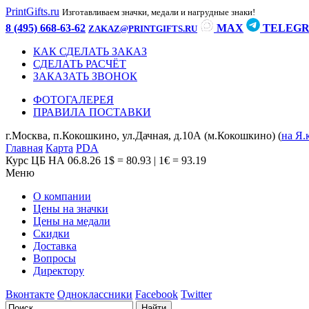
PrintGifts.ru
Изготавливаем значки, медали и нагрудные знаки!
8 (495) 668-63-62
MAX
TELEG
ZAKAZ@PRINTGIFTS.RU
КАК СДЕЛАТЬ ЗАКАЗ
СДЕЛАТЬ РАСЧЁТ
ЗАКАЗАТЬ ЗВОНОК
ФОТОГАЛЕРЕЯ
ПРАВИЛА ПОСТАВКИ
г.Москва, п.Кокошкино, ул.Дачная, д.10А (м.Кокошкино) (
на Я.
Главная
Карта
PDA
Курс ЦБ НА 06.8.26
1$ = 80.93 | 1€ = 93.19
Меню
О компании
Цены на значки
Цены на медали
Скидки
Доставка
Вопросы
Директору
Вконтакте
Одноклассники
Facebook
Twitter