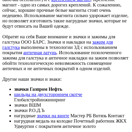
магнит - одно из самых дорогих креплений. К сожалению,
сейчас, хорошие прочные белые магниты стоят очень
недешево. Использование магнита сильно удорожает изделие,
но позволяет изготовить такие нагрудные значки, которые не
будут отвисать на Вашей одежде.
Обратят на себя Ваше внимание и значки и зажимы для
галстука ООО БАРС. Значки и накладки на
зажим для
галстука
выполнены в технологии 3Д с использованием
покрытия
античная латунь
. Использование позолоченного
зажима для галстука и античное накладки на зажим позволяет
обойти технологическую невозможность совмещение
античных и не античных покрытий в одном изделий.
Другие наши значки и знаки:
значки Газпром Нефть
шильды на двухстороннем скотче
Глобалстройинжиниринг
значки ВШМ
значки Р.О.Д.Ъ
нагрудные
значки на винте
Мастер РБ Витязь Контакт
нагрудная медаль на колодке Почетный работник ЖКХ
Удмуртии с покрытием античное золото