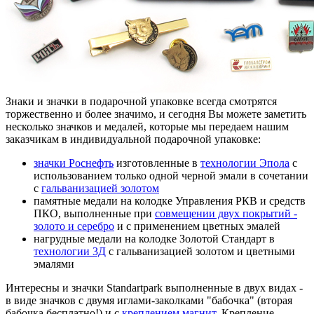
Знаки и значки в подарочной упаковке всегда смотрятся
торжественно и более значимо, и сегодня Вы можете заметить
несколько значков и медалей, которые мы передаем нашим
заказчикам в индивидуальной подарочной упаковке:
значки Роснефть
изготовленные в
технологии Эпола
с
использованием только одной черной эмали в сочетании
с
гальванизацией золотом
памятные медали на колодке Управления РКВ и средств
ПКО, выполненные при
совмещении двух покрытий -
золото и серебро
и с применением цветных эмалей
нагрудные медали на колодке Золотой Стандарт в
технологии 3Д
с гальванизацией золотом и цветными
эмалями
Интересны и значки Standartpark выполненные в двух видах -
в виде значков с двумя иглами-заколками "бабочка" (вторая
бабочка бесплатно!) и с
креплением магнит
. Крепление