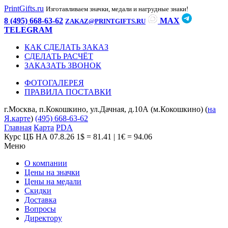
PrintGifts.ru
Изготавливаем значки, медали и нагрудные знаки!
8 (495) 668-63-62
MAX
ZAKAZ@PRINTGIFTS.RU
TELEGRAM
КАК СДЕЛАТЬ ЗАКАЗ
СДЕЛАТЬ РАСЧЁТ
ЗАКАЗАТЬ ЗВОНОК
ФОТОГАЛЕРЕЯ
ПРАВИЛА ПОСТАВКИ
г.Москва, п.Кокошкино, ул.Дачная, д.10А (м.Кокошкино) (
на
Я.карте
)
(495) 668-63-62
Главная
Карта
PDA
Курс ЦБ НА 07.8.26
1$ = 81.41 | 1€ = 94.06
Меню
О компании
Цены на значки
Цены на медали
Скидки
Доставка
Вопросы
Директору