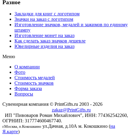
Разное
Закладки для книг с логотипом
Значки на заказ с логотипом
Изготовление значков, медалей и зажимов по единому
штампу
Изготовление монет на заказ
Как сделать заказ значков дешевле
Ювелирные изделия на заказ
Меню
О компании
Фото
Стоимость медалей
Стоимость значков
Форма заказа
Вопросы
Сувенирная компания © PrintGifts.ru 2003 - 2026
zakaz@PrintGifts.ru
ИП "Пивоваров Роман Михайлович", ИНН: 774362542260,
ОГРНИП: 317774600467740.
ул.Дачная, д.10А
м. Кокошкино (
на
г.Москва, п.Кокошкино
Я.карте
)