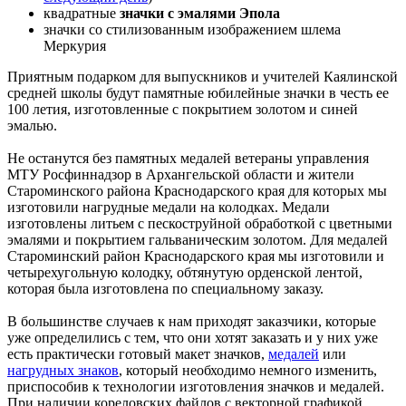
квадратные
значки с эмалями Эпола
значки со стилизованным изображением шлема
Меркурия
Приятным подарком для выпускников и учителей Каялинской
средней школы будут памятные юбилейные значки в честь ее
100 летия, изготовленные с покрытием золотом и синей
эмалью.
Не останутся без памятных медалей ветераны управления
МТУ Росфиннадзор в Архангельской области и жители
Староминского района Краснодарского края для которых мы
изготовили нагрудные медали на колодках. Медали
изготовлены литьем с пескоструйной обработкой с цветными
эмалями и покрытием гальваническим золотом. Для медалей
Староминский район Краснодарского края мы изготовили и
четырехугольную колодку, обтянутую орденской лентой,
которая была изготовлена по специальному заказу.
В большинстве случаев к нам приходят заказчики, которые
уже определились с тем, что они хотят заказать и у них уже
есть практически готовый макет значков,
медалей
или
нагрудных знаков
, который необходимо немного изменить,
приспособив к технологии изготовления значков и медалей.
При наличии кореловских файлов с векторной графикой,