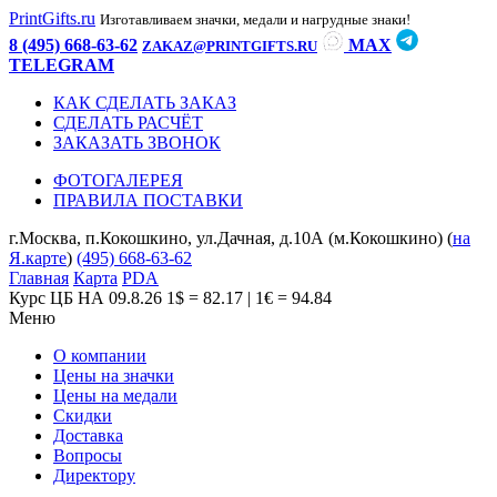
PrintGifts.ru
Изготавливаем значки, медали и нагрудные знаки!
8 (495) 668-63-62
MAX
ZAKAZ@PRINTGIFTS.RU
TELEGRAM
КАК СДЕЛАТЬ ЗАКАЗ
СДЕЛАТЬ РАСЧЁТ
ЗАКАЗАТЬ ЗВОНОК
ФОТОГАЛЕРЕЯ
ПРАВИЛА ПОСТАВКИ
г.Москва, п.Кокошкино, ул.Дачная, д.10А (м.Кокошкино) (
на
Я.карте
)
(495) 668-63-62
Главная
Карта
PDA
Курс ЦБ НА 09.8.26
1$ = 82.17 | 1€ = 94.84
Меню
О компании
Цены на значки
Цены на медали
Скидки
Доставка
Вопросы
Директору