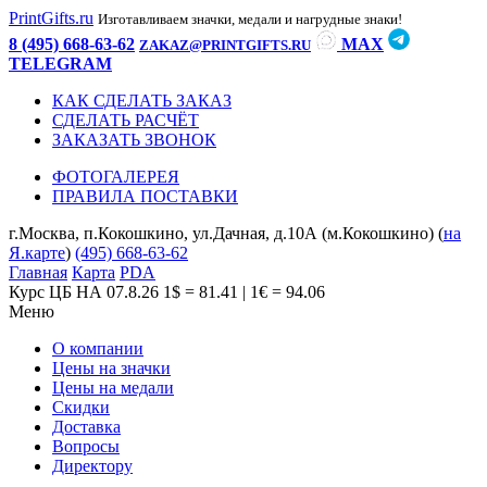
PrintGifts.ru
Изготавливаем значки, медали и нагрудные знаки!
8 (495) 668-63-62
MAX
ZAKAZ@PRINTGIFTS.RU
TELEGRAM
КАК СДЕЛАТЬ ЗАКАЗ
СДЕЛАТЬ РАСЧЁТ
ЗАКАЗАТЬ ЗВОНОК
ФОТОГАЛЕРЕЯ
ПРАВИЛА ПОСТАВКИ
г.Москва, п.Кокошкино, ул.Дачная, д.10А (м.Кокошкино) (
на
Я.карте
)
(495) 668-63-62
Главная
Карта
PDA
Курс ЦБ НА 07.8.26
1$ = 81.41 | 1€ = 94.06
Меню
О компании
Цены на значки
Цены на медали
Скидки
Доставка
Вопросы
Директору