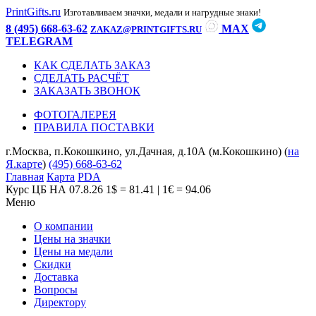
PrintGifts.ru
Изготавливаем значки, медали и нагрудные знаки!
8 (495) 668-63-62
MAX
ZAKAZ@PRINTGIFTS.RU
TELEGRAM
КАК СДЕЛАТЬ ЗАКАЗ
СДЕЛАТЬ РАСЧЁТ
ЗАКАЗАТЬ ЗВОНОК
ФОТОГАЛЕРЕЯ
ПРАВИЛА ПОСТАВКИ
г.Москва, п.Кокошкино, ул.Дачная, д.10А (м.Кокошкино) (
на
Я.карте
)
(495) 668-63-62
Главная
Карта
PDA
Курс ЦБ НА 07.8.26
1$ = 81.41 | 1€ = 94.06
Меню
О компании
Цены на значки
Цены на медали
Скидки
Доставка
Вопросы
Директору