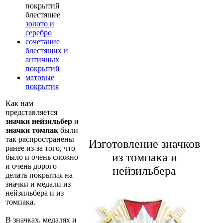
покрытий
блестящее
золото и
серебро
сочетание
блестящих и
античных
покрытий
матовые
покрытия
Как нам
представляется
значки нейзильбер
и
значки томпак
были
так распространены
Изготовление значков
ранее из-за того, что
из томпака и
было и очень сложно
и очень дорого
нейзильбера
делать покрытия на
значки и медали из
нейзильбера и из
томпака.
В значках, медалях и