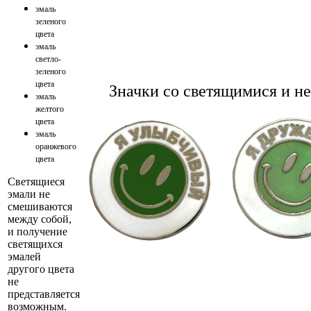
эмаль
зеленого
цвета
эмаль
светло-
зеленого
цвета
Значки со светящимися и н
эмаль
желтого
цвета
эмаль
оранжевого
цвета
Светящиеся
эмали не
смешиваются
между собой,
и получение
светящихся
эмалей
другого цвета
не
представляется
возможным.