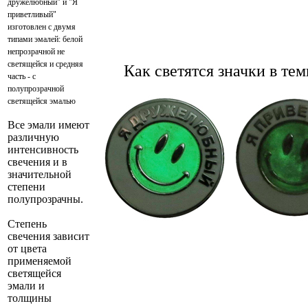
дружелюбный" и "Я
приветливый"
изготовлен с двумя
типами эмалей: белой
непрозрачной не
светящейся и средняя
Как светятся значки в тем
часть - с
полупрозрачной
светящейся эмалью
Все эмали имеют
различную
интенсивность
свечения и в
значительной
степени
полупрозрачны.
Степень
свечения зависит
от цвета
применяемой
светящейся
эмали и
толщины