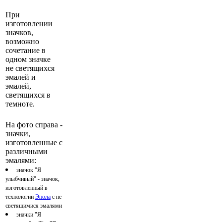
При
изготовлении
значков,
возможно
сочетание в
одном значке
не светящихся
эмалей и
эмалей,
светящихся в
темноте.
На фото справа -
значки,
изготовленные с
различными
эмалями:
значок "Я
улыбчивый" - значок,
изготовленный в
технологии
Эпола
с не
светящимися эмалями
значки "Я