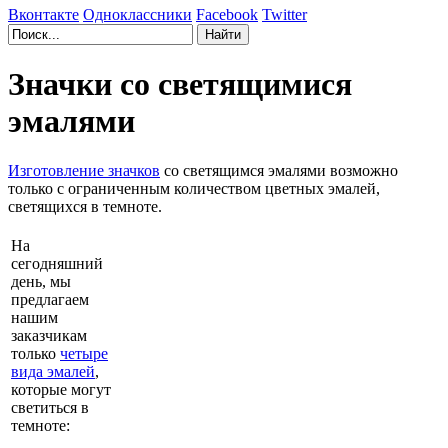
Вконтакте
Одноклассники
Facebook
Twitter
Значки со светящимися
эмалями
Изготовление значков
со светящимся эмалями возможно
только с ограниченным количеством цветных эмалей,
светящихся в темноте.
На
сегодняшний
день, мы
предлагаем
нашим
заказчикам
только
четыре
вида эмалей
,
которые могут
светиться в
темноте: