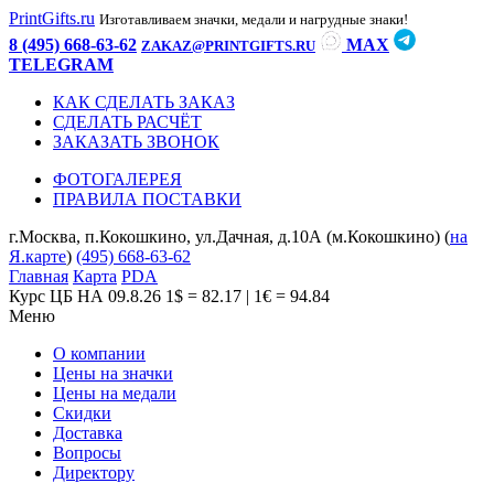
PrintGifts.ru
Изготавливаем значки, медали и нагрудные знаки!
8 (495) 668-63-62
MAX
ZAKAZ@PRINTGIFTS.RU
TELEGRAM
КАК СДЕЛАТЬ ЗАКАЗ
СДЕЛАТЬ РАСЧЁТ
ЗАКАЗАТЬ ЗВОНОК
ФОТОГАЛЕРЕЯ
ПРАВИЛА ПОСТАВКИ
г.Москва, п.Кокошкино, ул.Дачная, д.10А (м.Кокошкино) (
на
Я.карте
)
(495) 668-63-62
Главная
Карта
PDA
Курс ЦБ НА 09.8.26
1$ = 82.17 | 1€ = 94.84
Меню
О компании
Цены на значки
Цены на медали
Скидки
Доставка
Вопросы
Директору