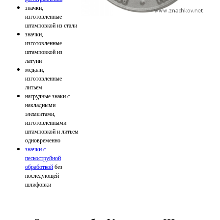
значки,
изготовленные
штамповкой из стали
значки,
изготовленные
штамповкой из
латуни
медали,
изготовленные
литьем
нагрудные знаки с
накладными
элементами,
изготовленными
штамповкой и литьем
одновременно
значки с
пескоструйной
обработкой
без
последующей
шлифовки