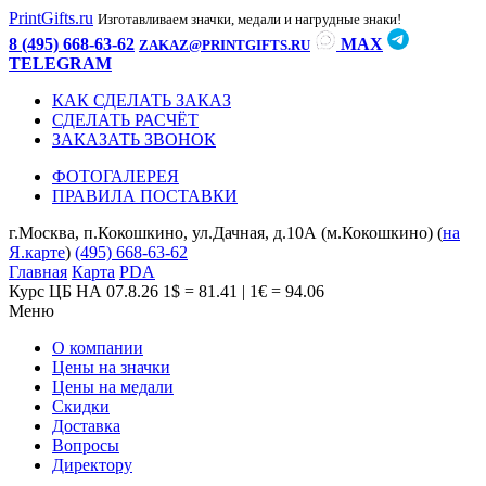
PrintGifts.ru
Изготавливаем значки, медали и нагрудные знаки!
8 (495) 668-63-62
MAX
ZAKAZ@PRINTGIFTS.RU
TELEGRAM
КАК СДЕЛАТЬ ЗАКАЗ
СДЕЛАТЬ РАСЧЁТ
ЗАКАЗАТЬ ЗВОНОК
ФОТОГАЛЕРЕЯ
ПРАВИЛА ПОСТАВКИ
г.Москва, п.Кокошкино, ул.Дачная, д.10А (м.Кокошкино) (
на
Я.карте
)
(495) 668-63-62
Главная
Карта
PDA
Курс ЦБ НА 07.8.26
1$ = 81.41 | 1€ = 94.06
Меню
О компании
Цены на значки
Цены на медали
Скидки
Доставка
Вопросы
Директору