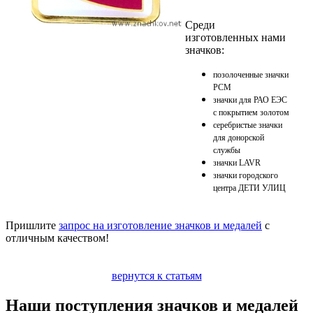
Среди
изготовленных нами
значков:
позолоченные значки
РСМ
значки для РАО ЕЭС
с покрытием золотом
серебристые значки
для донорской
службы
значки LAVR
значки городского
центра ДЕТИ УЛИЦ
Пришлите
запрос на изготовление значков и медалей
с
отличным качеством!
вернутся к статьям
Наши поступления значков и медалей