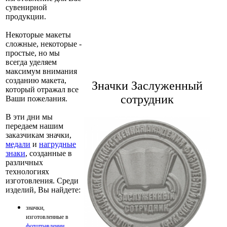
сувенирной
продукции.
Некоторые макеты
сложные, некоторые -
простые, но мы
всегда уделяем
максимум внимания
созданию макета,
Значки Заслуженный
который отражал все
сотрудник
Ваши пожелания.
В эти дни мы
передаем нашим
заказчикам значки,
медали
и
нагрудные
знаки
, созданные в
различных
технологиях
изготовления. Среди
изделий, Вы найдете:
значки,
изготовленные в
фототравлении