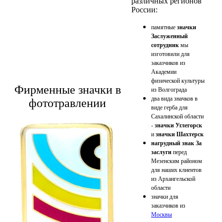
различных регионов
России:
памятные
значки
Заслуженный
сотрудник
мы
изготовили для
заказчиков из
Академии
физической культуры
Фирменные значки в
из Волгограда
два вида значков в
фототравлении
виде герба для
Сахалинской области
-
значки Углегорск
и
значки Шахтерск
нагрудный знак За
заслуги
перед
Мезенским районом
для наших клиентов
из Архангельской
области
значки для
заказчиков из
Москвы