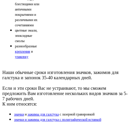
блестящими или
античными
покрытиями и
различными их
сочетаниями
цветные эмали,
эпоксидные
смолы
разнообразные
крепления
и
упаковку
Наши обычные сроки изготовления значков, зажимов для
галстука и запонок 35-40 календарных дней.
Если и эти сроки Вас не устраивают, то мы сможем
предложить Вам изготовление нескольких видов значков за 5-
7 рабочих дней.
К ним относятся:
значки
и
зажимы для галстука
с лазерной гравировкой
значки и зажимы для галстука с полиграфической вставкой