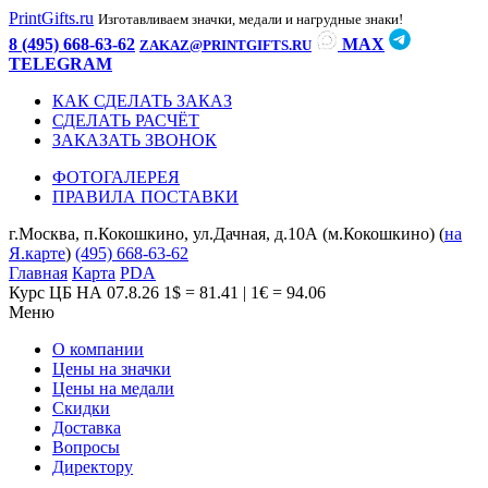
PrintGifts.ru
Изготавливаем значки, медали и нагрудные знаки!
8 (495) 668-63-62
MAX
ZAKAZ@PRINTGIFTS.RU
TELEGRAM
КАК СДЕЛАТЬ ЗАКАЗ
СДЕЛАТЬ РАСЧЁТ
ЗАКАЗАТЬ ЗВОНОК
ФОТОГАЛЕРЕЯ
ПРАВИЛА ПОСТАВКИ
г.Москва, п.Кокошкино, ул.Дачная, д.10А (м.Кокошкино) (
на
Я.карте
)
(495) 668-63-62
Главная
Карта
PDA
Курс ЦБ НА 07.8.26
1$ = 81.41 | 1€ = 94.06
Меню
О компании
Цены на значки
Цены на медали
Скидки
Доставка
Вопросы
Директору