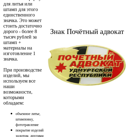
для литья или
штамп для этого
единственного
значка. Это может
стоить достаточно
Знак Почётный адвокат
дорого - более 8
тысяч рублей за
штамп +
материалы на
изготовление 1
значка.
При производстве
изделий, мы
используем все
наши
возможности,
которыми
обладаем:
объемное литье,
штамповку,
фототравление
покрытие изделий
золотом, другими